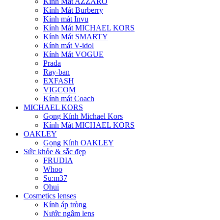
Kính Mát AZZARO
Kính Mát Burberry
Kính mát Invu
Kính Mát MICHAEL KORS
Kính Mát SMARTY
Kính mát V-idol
Kính Mát VOGUE
Prada
Ray-ban
EXFASH
VIGCOM
Kính mát Coach
MICHAEL KORS
Gọng Kính Michael Kors
Kính Mát MICHAEL KORS
OAKLEY
Gọng Kính OAKLEY
Sức khỏe & sắc đẹp
FRUDIA
Whoo
Su:m37
Ohui
Cosmetics lenses
Kính áp tròng
Nước ngâm lens