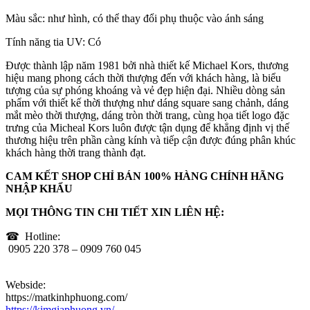
Màu sắc: như hình, có thể thay đổi phụ thuộc vào ánh sáng
Tính năng tia UV: Có
Được thành lập năm 1981 bởi nhà thiết kế Michael Kors, thương
hiệu mang phong cách thời thượng đến với khách hàng, là biểu
tượng của sự phóng khoáng và vẻ đẹp hiện đại. Nhiều dòng sản
phẩm với thiết kế thời thượng như dáng square sang chảnh, dáng
mắt mèo thời thượng, dáng tròn thời trang, cùng họa tiết logo đặc
trưng của Micheal Kors luôn được tận dụng để khẳng định vị thế
thương hiệu trên phần càng kính và tiếp cận được đúng phân khúc
khách hàng thời trang thành đạt.
CAM KẾT SHOP CHỈ BÁN 100% HÀNG CHÍNH HÃNG
NHẬP KHẨU
MỌI THÔNG TIN CHI TIẾT XIN LIÊN HỆ:
☎ Hotline:
0905 220 378 – 0909 760 045
Webside:
https://matkinhphuong.com/
https://kimgiaphuong.vn/