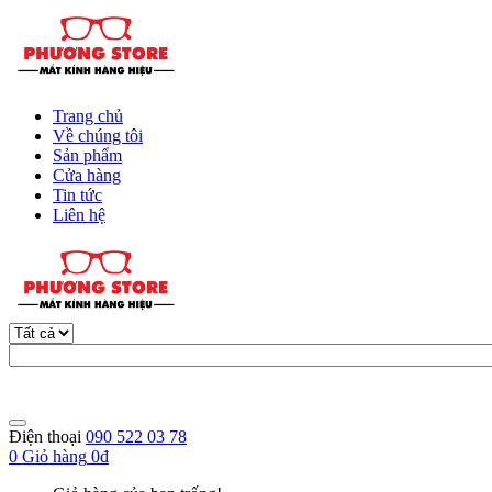
Trang chủ
Về chúng tôi
Sản phẩm
Cửa hàng
Tin tức
Liên hệ
Điện thoại
090 522 03 78
0
Giỏ hàng
0đ