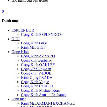
Giỏ hàng của bạn trống!
0
Danh mục
ESPLENDOR
Gọng Kính ESPLENDOR
GIGI
Gọng Kính GIGI
Kính Mát GIGI
Gọng Kính
Gọng Kính AZZARO
Gọng kính Burberry
Gọng Kính OAKLEY
Gọng kính Ray-ban
Gọng kính V-IDOL
Kính Gọng PRADA
Gọng Kính Vogue
Gọng Kính COACH
Gọng Kính Michael Kors
Gọng Kính Armani Exchange
Kính mát
Kính Mát ARMANI EXCHANGE