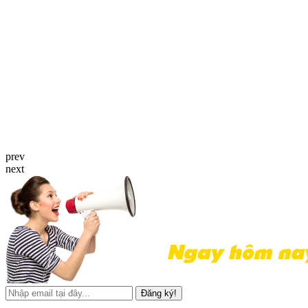
prev
next
Đăng ký!