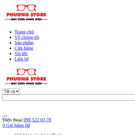
Trang chủ
Về chúng tôi
Sản phẩm
Cửa hàng
Tin tức
Liên hệ
Điện thoại
090 522 03 78
0
Giỏ hàng
0đ