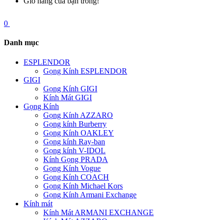
Giỏ hàng của bạn trống!
0
Danh mục
ESPLENDOR
Gọng Kính ESPLENDOR
GIGI
Gọng Kính GIGI
Kính Mát GIGI
Gọng Kính
Gọng Kính AZZARO
Gọng kính Burberry
Gọng Kính OAKLEY
Gọng kính Ray-ban
Gọng kính V-IDOL
Kính Gọng PRADA
Gọng Kính Vogue
Gọng Kính COACH
Gọng Kính Michael Kors
Gọng Kính Armani Exchange
Kính mát
Kính Mát ARMANI EXCHANGE