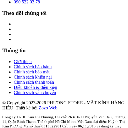
090 522 03 78
Theo dõi chúng tôi
Thông tin
Giới thiệu
Chính sách bảo hành
Chính sách bảo mật
Chính sách khiếu nại
Chính sách thanh toán
Điều khoản & điều kiện
Chính sách vận chuyển
© Copyright 2023-2026 PHƯƠNG STORE - MẮT KÍNH HÀNG
HIỆU.
Thiết kế bởi
Zozo Web
Công Ty TNHH Kim Gia Phương, Địa chỉ: 263/16/11 Nguyễn Văn Đậu, Phường
11, Quận Bình Thạnh, Thành phố Hồ Chí Minh, Việt Nam, đại diện: Huỳnh Thị
Kim Phượng. Mã số thuế 0313522981 Cấp ngày 06,11,2015 và đăng ký thay