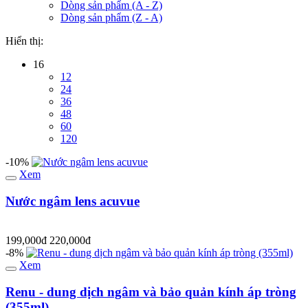
Dòng sản phẩm (A - Z)
Dòng sản phẩm (Z - A)
Hiển thị:
16
12
24
36
48
60
120
-10%
Xem
Nước ngâm lens acuvue
199,000đ
220,000đ
-8%
Xem
Renu - dung dịch ngâm và bảo quản kính áp tròng
(355ml)