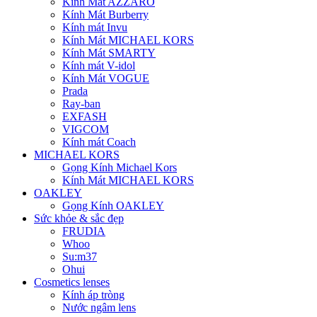
Kính Mát AZZARO
Kính Mát Burberry
Kính mát Invu
Kính Mát MICHAEL KORS
Kính Mát SMARTY
Kính mát V-idol
Kính Mát VOGUE
Prada
Ray-ban
EXFASH
VIGCOM
Kính mát Coach
MICHAEL KORS
Gọng Kính Michael Kors
Kính Mát MICHAEL KORS
OAKLEY
Gọng Kính OAKLEY
Sức khỏe & sắc đẹp
FRUDIA
Whoo
Su:m37
Ohui
Cosmetics lenses
Kính áp tròng
Nước ngâm lens