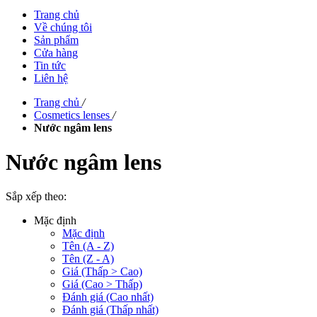
Trang chủ
Về chúng tôi
Sản phẩm
Cửa hàng
Tin tức
Liên hệ
Trang chủ
/
Cosmetics lenses
/
Nước ngâm lens
Nước ngâm lens
Sắp xếp theo:
Mặc định
Mặc định
Tên (A - Z)
Tên (Z - A)
Giá (Thấp > Cao)
Giá (Cao > Thấp)
Đánh giá (Cao nhất)
Đánh giá (Thấp nhất)