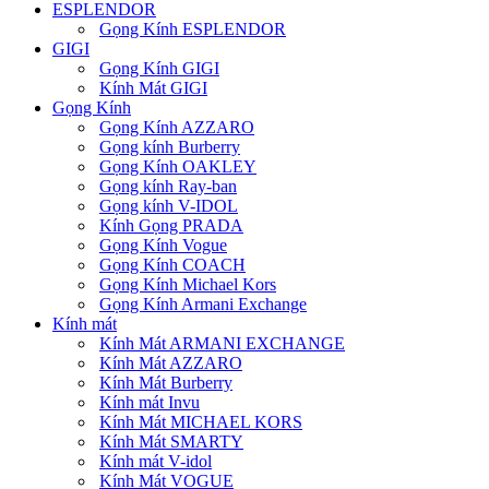
ESPLENDOR
Gọng Kính ESPLENDOR
GIGI
Gọng Kính GIGI
Kính Mát GIGI
Gọng Kính
Gọng Kính AZZARO
Gọng kính Burberry
Gọng Kính OAKLEY
Gọng kính Ray-ban
Gọng kính V-IDOL
Kính Gọng PRADA
Gọng Kính Vogue
Gọng Kính COACH
Gọng Kính Michael Kors
Gọng Kính Armani Exchange
Kính mát
Kính Mát ARMANI EXCHANGE
Kính Mát AZZARO
Kính Mát Burberry
Kính mát Invu
Kính Mát MICHAEL KORS
Kính Mát SMARTY
Kính mát V-idol
Kính Mát VOGUE