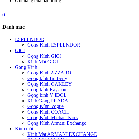
Giỏ hàng của bạn trống!
0
Danh mục
ESPLENDOR
Gọng Kính ESPLENDOR
GIGI
Gọng Kính GIGI
Kính Mát GIGI
Gọng Kính
Gọng Kính AZZARO
Gọng kính Burberry
Gọng Kính OAKLEY
Gọng kính Ray-ban
Gọng kính V-IDOL
Kính Gọng PRADA
Gọng Kính Vogue
Gọng Kính COACH
Gọng Kính Michael Kors
Gọng Kính Armani Exchange
Kính mát
Kính Mát ARMANI EXCHANGE