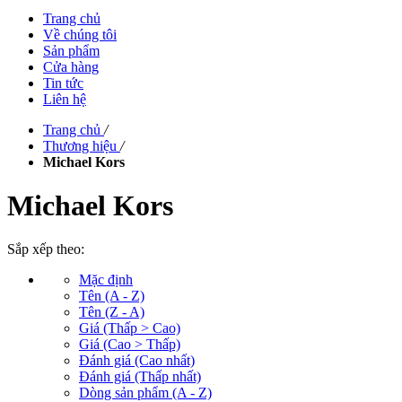
Trang chủ
Về chúng tôi
Sản phẩm
Cửa hàng
Tin tức
Liên hệ
Trang chủ
/
Thương hiệu
/
Michael Kors
Michael Kors
Sắp xếp theo:
Mặc định
Tên (A - Z)
Tên (Z - A)
Giá (Thấp > Cao)
Giá (Cao > Thấp)
Đánh giá (Cao nhất)
Đánh giá (Thấp nhất)
Dòng sản phẩm (A - Z)