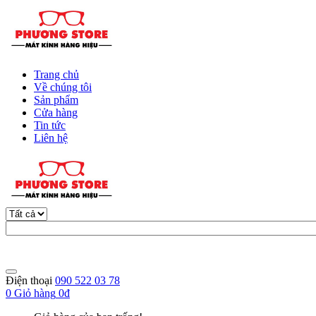
Trang chủ
Về chúng tôi
Sản phẩm
Cửa hàng
Tin tức
Liên hệ
Điện thoại
090 522 03 78
0
Giỏ hàng
0đ