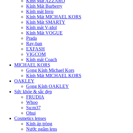
Kính Mát AZZARO
Kính Mát Burberry
Kính mát Invu
Kính Mát MICHAEL KORS
Kính Mát SMARTY
Kính mát V-idol
Kính Mát VOGUE
Prada
Ray-ban
EXFASH
VIGCOM
Kính mát Coach
MICHAEL KORS
Gọng Kính Michael Kors
Kính Mát MICHAEL KORS
OAKLEY
Gọng Kính OAKLEY
Sức khỏe & sắc đẹp
FRUDIA
Whoo
Su:m37
Ohui
Cosmetics lenses
Kính áp tròng
Nước ngâm lens