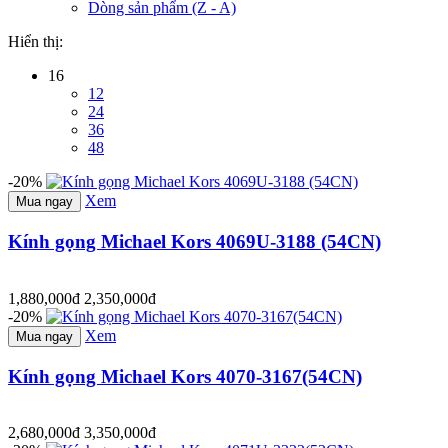
Dòng sản phẩm (Z - A)
Hiển thị:
16
12
24
36
48
-20%
Xem
Mua ngay
Kính gọng Michael Kors 4069U-3188 (54CN)
1,880,000đ
2,350,000đ
-20%
Xem
Mua ngay
Kính gọng Michael Kors 4070-3167(54CN)
2,680,000đ
3,350,000đ