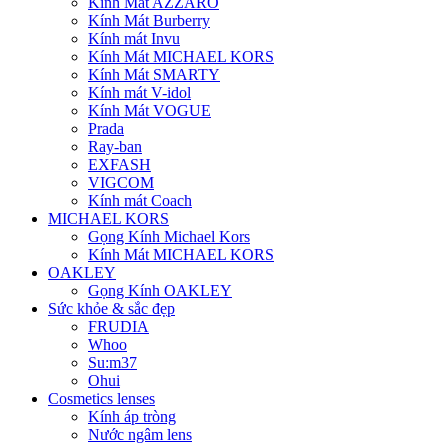
Kính Mát AZZARO
Kính Mát Burberry
Kính mát Invu
Kính Mát MICHAEL KORS
Kính Mát SMARTY
Kính mát V-idol
Kính Mát VOGUE
Prada
Ray-ban
EXFASH
VIGCOM
Kính mát Coach
MICHAEL KORS
Gọng Kính Michael Kors
Kính Mát MICHAEL KORS
OAKLEY
Gọng Kính OAKLEY
Sức khỏe & sắc đẹp
FRUDIA
Whoo
Su:m37
Ohui
Cosmetics lenses
Kính áp tròng
Nước ngâm lens