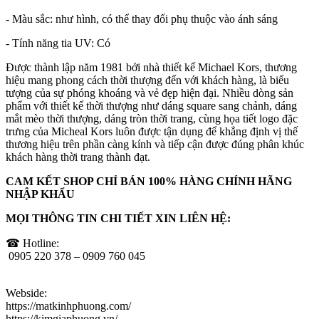
- Màu sắc: như hình, có thể thay đổi phụ thuộc vào ánh sáng
- Tính năng tia UV: Có
Được thành lập năm 1981 bởi nhà thiết kế Michael Kors, thương
hiệu mang phong cách thời thượng đến với khách hàng, là biểu
tượng của sự phóng khoáng và vẻ đẹp hiện đại. Nhiều dòng sản
phẩm với thiết kế thời thượng như dáng square sang chảnh, dáng
mắt mèo thời thượng, dáng tròn thời trang, cùng họa tiết logo đặc
trưng của Micheal Kors luôn được tận dụng để khẳng định vị thế
thương hiệu trên phần càng kính và tiếp cận được đúng phân khúc
khách hàng thời trang thành đạt.
CAM KẾT SHOP CHỈ BÁN 100% HÀNG CHÍNH HÃNG
NHẬP KHẨU
MỌI THÔNG TIN CHI TIẾT XIN LIÊN HỆ:
☎ Hotline:
0905 220 378 – 0909 760 045
Webside:
https://matkinhphuong.com/
https://kimgiaphuong.vn/