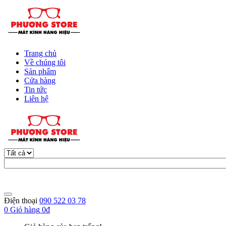
Trang chủ
Về chúng tôi
Sản phẩm
Cửa hàng
Tin tức
Liên hệ
Điện thoại
090 522 03 78
0
Giỏ hàng
0đ