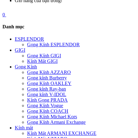
Giỏ hàng của bạn trống!
0
Danh mục
ESPLENDOR
Gọng Kính ESPLENDOR
GIGI
Gọng Kính GIGI
Kính Mát GIGI
Gọng Kính
Gọng Kính AZZARO
Gọng kính Burberry
Gọng Kính OAKLEY
Gọng kính Ray-ban
Gọng kính V-IDOL
Kính Gọng PRADA
Gọng Kính Vogue
Gọng Kính COACH
Gọng Kính Michael Kors
Gọng Kính Armani Exchange
Kính mát
Kính Mát ARMANI EXCHANGE