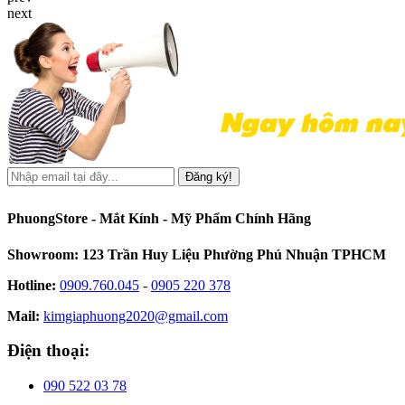
next
Đăng ký!
PhuongStore - Mắt Kính - Mỹ Phẩm Chính Hãng
Showroom: 123 Trần Huy Liệu Phường Phú Nhuận TPHCM
Hotline:
0909.760.045
-
0905 220 378
Mail:
kimgiaphuong2020@gmail.com
Điện thoại:
090 522 03 78