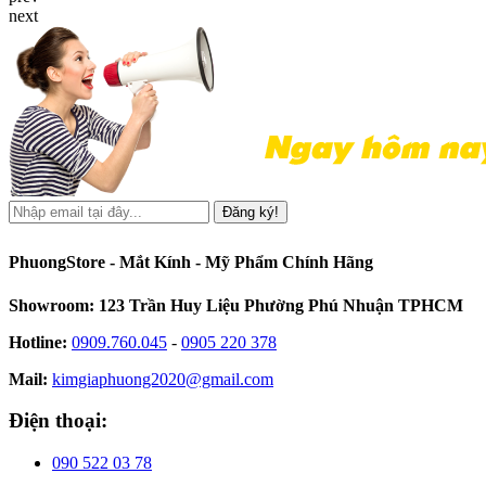
next
Đăng ký!
PhuongStore - Mắt Kính - Mỹ Phẩm Chính Hãng
Showroom: 123 Trần Huy Liệu Phường Phú Nhuận TPHCM
Hotline:
0909.760.045
-
0905 220 378
Mail:
kimgiaphuong2020@gmail.com
Điện thoại:
090 522 03 78