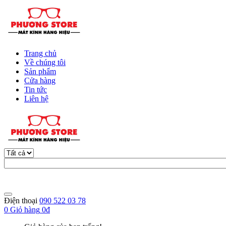
Trang chủ
Về chúng tôi
Sản phẩm
Cửa hàng
Tin tức
Liên hệ
Điện thoại
090 522 03 78
0
Giỏ hàng
0đ