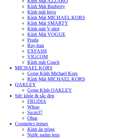
Kính Mát AZZARO
Kính Mát Burberry
Kính mát Invu
Kính Mát MICHAEL KORS
Kính Mát SMARTY
Kính mát V-idol
Kính Mát VOGUE
Prada
Ray-ban
EXFASH
VIGCOM
Kính mát Coach
MICHAEL KORS
Gọng Kính Michael Kors
Kính Mát MICHAEL KORS
OAKLEY
Gọng Kính OAKLEY
Sức khỏe & sắc đẹp
FRUDIA
Whoo
Su:m37
Ohui
Cosmetics lenses
Kính áp tròng
Nước ngâm lens