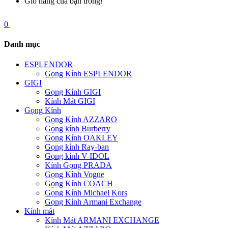
Giỏ hàng của bạn trống!
0
Danh mục
ESPLENDOR
Gọng Kính ESPLENDOR
GIGI
Gọng Kính GIGI
Kính Mát GIGI
Gọng Kính
Gọng Kính AZZARO
Gọng kính Burberry
Gọng Kính OAKLEY
Gọng kính Ray-ban
Gọng kính V-IDOL
Kính Gọng PRADA
Gọng Kính Vogue
Gọng Kính COACH
Gọng Kính Michael Kors
Gọng Kính Armani Exchange
Kính mát
Kính Mát ARMANI EXCHANGE