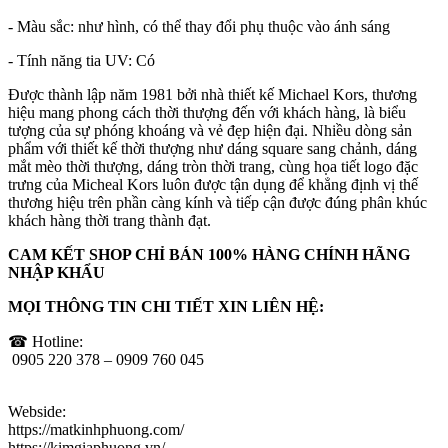
- Màu sắc: như hình, có thể thay đổi phụ thuộc vào ánh sáng
- Tính năng tia UV: Có
Được thành lập năm 1981 bởi nhà thiết kế Michael Kors, thương
hiệu mang phong cách thời thượng đến với khách hàng, là biểu
tượng của sự phóng khoáng và vẻ đẹp hiện đại. Nhiều dòng sản
phẩm với thiết kế thời thượng như dáng square sang chảnh, dáng
mắt mèo thời thượng, dáng tròn thời trang, cùng họa tiết logo đặc
trưng của Micheal Kors luôn được tận dụng để khẳng định vị thế
thương hiệu trên phần càng kính và tiếp cận được đúng phân khúc
khách hàng thời trang thành đạt.
CAM KẾT SHOP CHỈ BÁN 100% HÀNG CHÍNH HÃNG
NHẬP KHẨU
MỌI THÔNG TIN CHI TIẾT XIN LIÊN HỆ:
☎ Hotline:
0905 220 378 – 0909 760 045
Webside:
https://matkinhphuong.com/
https://kimgiaphuong.vn/