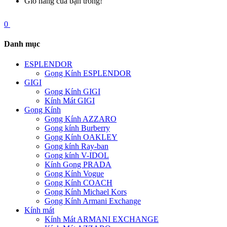
Giỏ hàng của bạn trống!
0
Danh mục
ESPLENDOR
Gọng Kính ESPLENDOR
GIGI
Gọng Kính GIGI
Kính Mát GIGI
Gọng Kính
Gọng Kính AZZARO
Gọng kính Burberry
Gọng Kính OAKLEY
Gọng kính Ray-ban
Gọng kính V-IDOL
Kính Gọng PRADA
Gọng Kính Vogue
Gọng Kính COACH
Gọng Kính Michael Kors
Gọng Kính Armani Exchange
Kính mát
Kính Mát ARMANI EXCHANGE