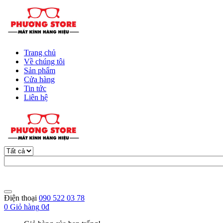
Trang chủ
Về chúng tôi
Sản phẩm
Cửa hàng
Tin tức
Liên hệ
Điện thoại
090 522 03 78
0
Giỏ hàng
0đ