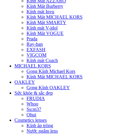
Kính Mát AZZARO
Kính Mát Burberry
Kính mát Invu
Kính Mát MICHAEL KORS
Kính Mát SMARTY
Kính mát V-idol
Kính Mát VOGUE
Prada
Ray-ban
EXFASH
VIGCOM
Kính mát Coach
MICHAEL KORS
Gọng Kính Michael Kors
Kính Mát MICHAEL KORS
OAKLEY
Gọng Kính OAKLEY
Sức khỏe & sắc đẹp
FRUDIA
Whoo
Su:m37
Ohui
Cosmetics lenses
Kính áp tròng
Nước ngâm lens