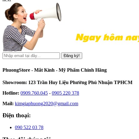
Đăng ký!
PhuongStore - Mắt Kính - Mỹ Phẩm Chính Hãng
Showroom: 123 Trần Huy Liệu Phường Phú Nhuận TPHCM
Hotline:
0909.760.045
-
0905 220 378
Mail:
kimgiaphuong2020@gmail.com
Điện thoại:
090 522 03 78