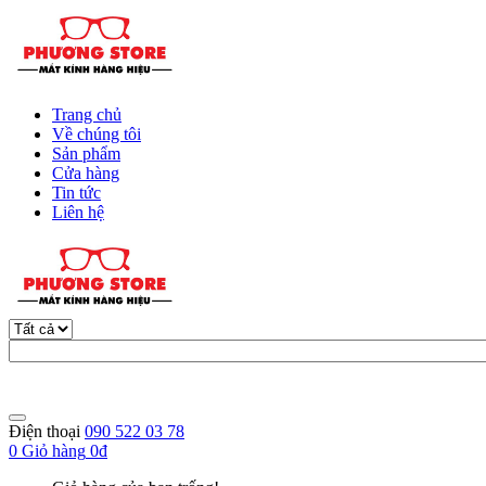
Trang chủ
Về chúng tôi
Sản phẩm
Cửa hàng
Tin tức
Liên hệ
Điện thoại
090 522 03 78
0
Giỏ hàng
0đ