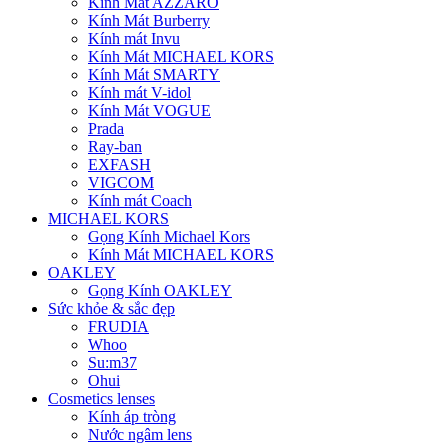
Kính Mát AZZARO
Kính Mát Burberry
Kính mát Invu
Kính Mát MICHAEL KORS
Kính Mát SMARTY
Kính mát V-idol
Kính Mát VOGUE
Prada
Ray-ban
EXFASH
VIGCOM
Kính mát Coach
MICHAEL KORS
Gọng Kính Michael Kors
Kính Mát MICHAEL KORS
OAKLEY
Gọng Kính OAKLEY
Sức khỏe & sắc đẹp
FRUDIA
Whoo
Su:m37
Ohui
Cosmetics lenses
Kính áp tròng
Nước ngâm lens