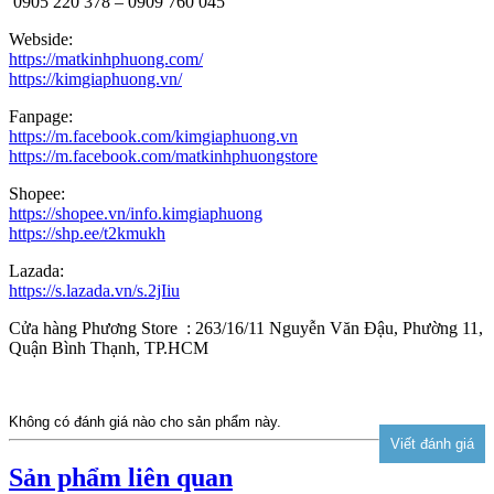
0905 220 378 – 0909 760 045
Webside:
https://matkinhphuong.com/
https://kimgiaphuong.vn/
Fanpage:
https://m.facebook.com/kimgiaphuong.vn
https://m.facebook.com/matkinhphuongstore
Shopee:
https://shopee.vn/info.kimgiaphuong
https://shp.ee/t2kmukh
Lazada:
https://s.lazada.vn/s.2jIiu
Cửa hàng Phương Store : 263/16/11 Nguyễn Văn Đậu, Phường 11,
Quận Bình Thạnh, TP.HCM
Không có đánh giá nào cho sản phẩm này.
Sản phẩm liên quan