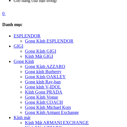
Giỏ hàng của bạn trống!
0
Danh mục
ESPLENDOR
Gọng Kính ESPLENDOR
GIGI
Gọng Kính GIGI
Kính Mát GIGI
Gọng Kính
Gọng Kính AZZARO
Gọng kính Burberry
Gọng Kính OAKLEY
Gọng kính Ray-ban
Gọng kính V-IDOL
Kính Gọng PRADA
Gọng Kính Vogue
Gọng Kính COACH
Gọng Kính Michael Kors
Gọng Kính Armani Exchange
Kính mát
Kính Mát ARMANI EXCHANGE