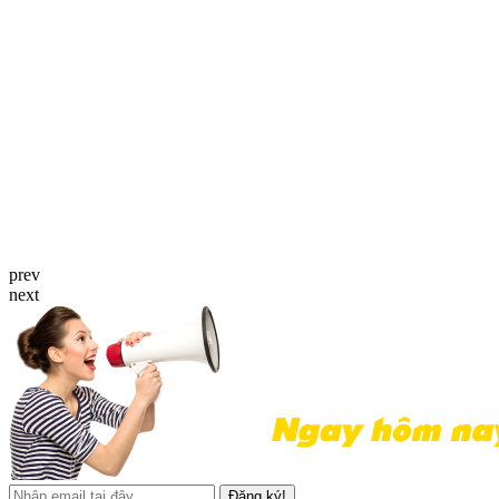
prev
next
Đăng ký!