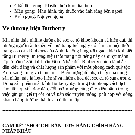
Chất liệu gọng: Plastic, hợp kim titanium
Màu gọng: Như hình, tùy thuộc vào ánh sáng bên ngoài
Kiểu gọng: Nguyên gọng
Về thương hiệu Burberry
Khi nhìn thấy những đường kẻ sọc ca rô khỏe khoắn và hiện đại, thì
những người sành điệu về thời trang biết ngay đó là nhãn hiệu thời
trang cao cấp Burberry của Anh. Không ít người ngạc nhiên khi biết
rằng Burberry- thương hiệu thời trang nổi tiếng này đã được thành
lập từ năm 1856 tại Luân Đôn. Nhắc đến Burberry chính là nhắc
đến kiểu dáng và chất lượng sản phẩm với một phong cách quý tộc
Anh, sang trọng và thanh nhã. Biểu tượng dễ nhận thấy của dòng
sản phẩm này là logo hiệp sĩ và những họa tiết sọc ca rô sang trọng.
Dòng sản phẩm mắt kính Burberry đặc trưng bởi phong cách lịch
lãm, tiên quyết, độc đáo, đổi mới nhưng cũng đầy kiêu hãnh trong
việc gìn giữ giá trị cốt lõi và bản sắc truyền thống, phù hợp với dòng
khách hàng trưởng thành và có thu nhập.
--------------------------------------------------------------------------------------
----
CAM KẾT SHOP CHỈ BÁN 100% HÀNG CHÍNH HÃNG
NHẬP KHẨU