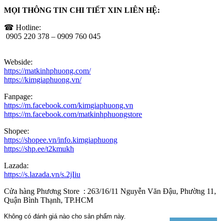
MỌI THÔNG TIN CHI TIẾT XIN LIÊN HỆ:
☎ Hotline:
0905 220 378 – 0909 760 045
Webside:
https://matkinhphuong.com/
https://kimgiaphuong.vn/
Fanpage:
https://m.facebook.com/kimgiaphuong.vn
https://m.facebook.com/matkinhphuongstore
Shopee:
https://shopee.vn/info.kimgiaphuong
https://shp.ee/t2kmukh
Lazada:
https://s.lazada.vn/s.2jIiu
Cửa hàng Phương Store : 263/16/11 Nguyễn Văn Đậu, Phường 11,
Quận Bình Thạnh, TP.HCM
Không có đánh giá nào cho sản phẩm này.