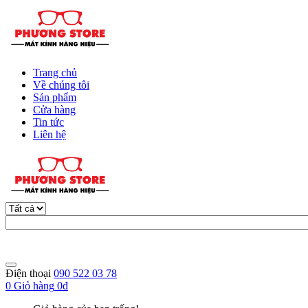
Trang chủ
Về chúng tôi
Sản phẩm
Cửa hàng
Tin tức
Liên hệ
Điện thoại
090 522 03 78
0
Giỏ hàng
0đ