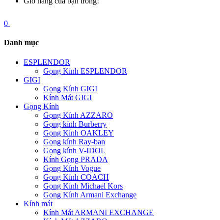
Giỏ hàng của bạn trống!
0
Danh mục
ESPLENDOR
Gọng Kính ESPLENDOR
GIGI
Gọng Kính GIGI
Kính Mát GIGI
Gọng Kính
Gọng Kính AZZARO
Gọng kính Burberry
Gọng Kính OAKLEY
Gọng kính Ray-ban
Gọng kính V-IDOL
Kính Gọng PRADA
Gọng Kính Vogue
Gọng Kính COACH
Gọng Kính Michael Kors
Gọng Kính Armani Exchange
Kính mát
Kính Mát ARMANI EXCHANGE