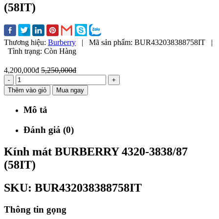
(58IT)
Thương hiệu:
Burberry
|
Mã sản phẩm:
BUR432038388758IT
|
Tình trạng:
Còn Hàng
4,200,000đ
5,250,000đ
-
+
Thêm vào giỏ
Mua ngay
Mô tả
Đánh giá (0)
Kính mát BURBERRY 4320-3838/87
(58IT)
SKU: B
UR
432038388758IT
Thông tin gọng