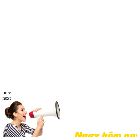
prev
next