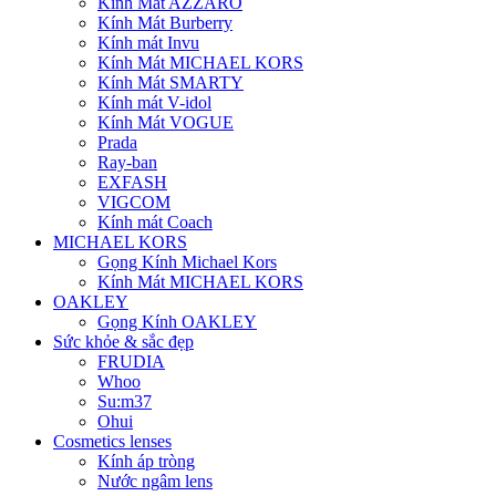
Kính Mát AZZARO
Kính Mát Burberry
Kính mát Invu
Kính Mát MICHAEL KORS
Kính Mát SMARTY
Kính mát V-idol
Kính Mát VOGUE
Prada
Ray-ban
EXFASH
VIGCOM
Kính mát Coach
MICHAEL KORS
Gọng Kính Michael Kors
Kính Mát MICHAEL KORS
OAKLEY
Gọng Kính OAKLEY
Sức khỏe & sắc đẹp
FRUDIA
Whoo
Su:m37
Ohui
Cosmetics lenses
Kính áp tròng
Nước ngâm lens