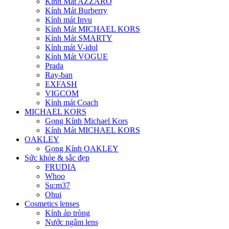
Kính Mát AZZARO
Kính Mát Burberry
Kính mát Invu
Kính Mát MICHAEL KORS
Kính Mát SMARTY
Kính mát V-idol
Kính Mát VOGUE
Prada
Ray-ban
EXFASH
VIGCOM
Kính mát Coach
MICHAEL KORS
Gọng Kính Michael Kors
Kính Mát MICHAEL KORS
OAKLEY
Gọng Kính OAKLEY
Sức khỏe & sắc đẹp
FRUDIA
Whoo
Su:m37
Ohui
Cosmetics lenses
Kính áp tròng
Nước ngâm lens