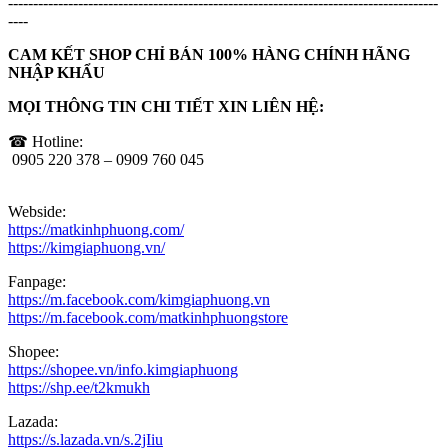
--------------------------------------------------------------------------------------
----
CAM KẾT SHOP CHỈ BÁN 100% HÀNG CHÍNH HÃNG
NHẬP KHẨU
MỌI THÔNG TIN CHI TIẾT XIN LIÊN HỆ:
☎ Hotline:
0905 220 378 – 0909 760 045
Webside:
https://matkinhphuong.com/
https://kimgiaphuong.vn/
Fanpage:
https://m.facebook.com/kimgiaphuong.vn
https://m.facebook.com/matkinhphuongstore
Shopee:
https://shopee.vn/info.kimgiaphuong
https://shp.ee/t2kmukh
Lazada:
https://s.lazada.vn/s.2jIiu