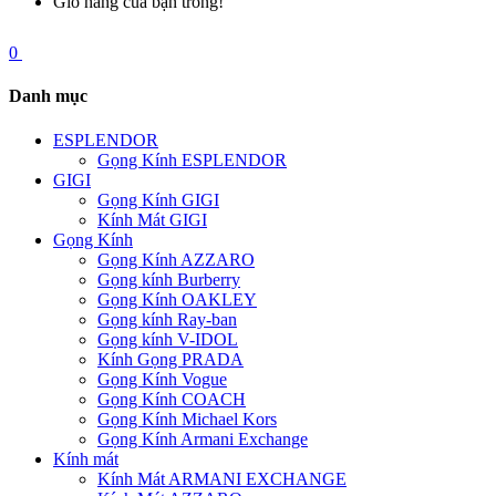
Giỏ hàng của bạn trống!
0
Danh mục
ESPLENDOR
Gọng Kính ESPLENDOR
GIGI
Gọng Kính GIGI
Kính Mát GIGI
Gọng Kính
Gọng Kính AZZARO
Gọng kính Burberry
Gọng Kính OAKLEY
Gọng kính Ray-ban
Gọng kính V-IDOL
Kính Gọng PRADA
Gọng Kính Vogue
Gọng Kính COACH
Gọng Kính Michael Kors
Gọng Kính Armani Exchange
Kính mát
Kính Mát ARMANI EXCHANGE