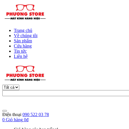
Trang chủ
Về chúng tôi
Sản phẩm
Cửa hàng
Tin tức
Liên hệ
Điện thoại
090 522 03 78
0
Giỏ hàng
0đ