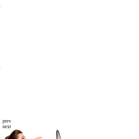
prev
next