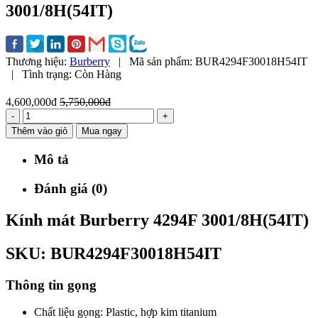
3001/8H(54IT)
Thương hiệu:
Burberry
|
Mã sản phẩm:
BUR4294F30018H54IT
|
Tình trạng:
Còn Hàng
4,600,000đ
5,750,000đ
-
+
Thêm vào giỏ
Mua ngay
Mô tả
Đánh giá (0)
Kính mát Burberry 4294F 3001/8H(54IT)
SKU: BUR4294F30018H54IT
Thông tin gọng
Chất liệu gọng: Plastic, hợp kim titanium