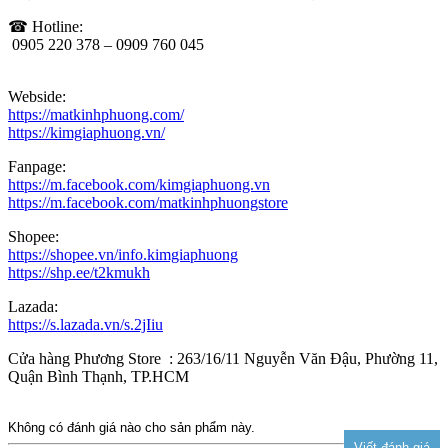
☎ Hotline:
0905 220 378 – 0909 760 045
Webside:
https://matkinhphuong.com/
https://kimgiaphuong.vn/
Fanpage:
https://m.facebook.com/kimgiaphuong.vn
https://m.facebook.com/matkinhphuongstore
Shopee:
https://shopee.vn/info.kimgiaphuong
https://shp.ee/t2kmukh
Lazada:
https://s.lazada.vn/s.2jIiu
Cửa hàng Phương Store : 263/16/11 Nguyễn Văn Đậu, Phường 11,
Quận Bình Thạnh, TP.HCM
Không có đánh giá nào cho sản phẩm này.