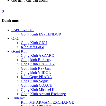
Giỏ hàng của bạn trống!
0
Danh mục
ESPLENDOR
Gọng Kính ESPLENDOR
GIGI
Gọng Kính GIGI
Kính Mát GIGI
Gọng Kính
Gọng Kính AZZARO
Gọng kính Burberry
Gọng Kính OAKLEY
Gọng kính Ray-ban
Gọng kính V-IDOL
Kính Gọng PRADA
Gọng Kính Vogue
Gọng Kính COACH
Gọng Kính Michael Kors
Gọng Kính Armani Exchange
Kính mát
Kính Mát ARMANI EXCHANGE