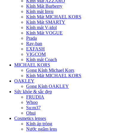
Kính Mát AZZARO
Kính Mát Burberry
Kính mát Invu
Kính Mát MICHAEL KORS
Kính Mát SMARTY
Kính mát V-idol
Kính Mát VOGUE
Prada
Ray-ban
EXFASH
VIGCOM
Kính mát Coach
MICHAEL KORS
Gọng Kính Michael Kors
Kính Mát MICHAEL KORS
OAKLEY
Gọng Kính OAKLEY
Sức khỏe & sắc đẹp
FRUDIA
Whoo
Su:m37
Ohui
Cosmetics lenses
Kính áp tròng
Nước ngâm lens