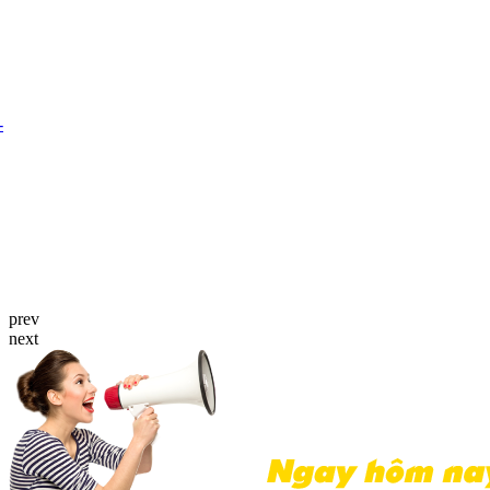
prev
next