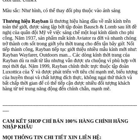
Màu sắc: Như hình, có thể thay đổi phụ thuộc vào ánh sáng
Thương hiệu Rayban
là thương hiệu hàng đầu về mắt kính trên
toàn thế giới, được sáng lập bởi tập đoàn Bausch & Lomb sau lời đề
nghị của quân đội Mỹ về việc sáng chế một loại kính dành cho phi
công. Năm 1937, sản phẩm mắt kính Aviator ra đời và nhanh chóng
trở thành cơn sốt trong giới yêu thời trang cho đến tận bây giờ. Nối
tiếp thành công, Rayban tiếp tục giới thiệu nhiều mẫu kính mới như:
Rayban Wayfarer, Outdoors man... Các dòng kính thời trang của
Rayban dù ra mắt từ lâu nhưng vẫn được ưa chuộng vì phù hợp với
mọi thời đại. Năm 1999, Rayban chính thức trực thuộc tập đoàn
Luxottica của Ý và được phát triển với tiêu chí mạnh mẽ, biểu tượng
của huyền thoại và chất lượng đích thực, không ngại thử thách và
bất chấp thời gian để có thể tiếp cận được nhiều đối tượng khách
hàng từ trẻ trung năng động đến chính chắn, mạnh mẽ.
--------------------------------------------------------------------------------------
----
CAM KẾT SHOP CHỈ BÁN 100% HÀNG CHÍNH HÃNG
NHẬP KHẨU
MỌI THÔNG TIN CHI TIẾT XIN LIÊN HỆ: