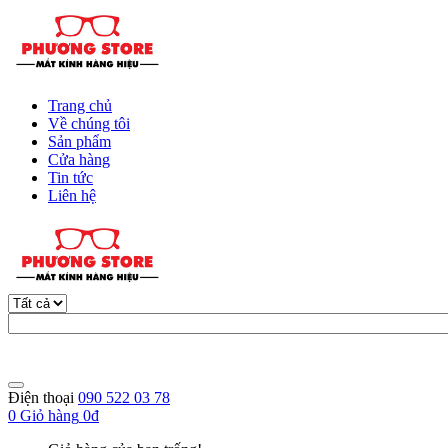
Trang chủ
Về chúng tôi
Sản phẩm
Cửa hàng
Tin tức
Liên hệ
Điện thoại
090 522 03 78
0
Giỏ hàng
0đ