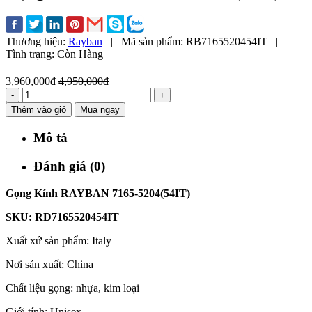
Thương hiệu:
Rayban
|
Mã sản phẩm:
RB7165520454IT
|
Tình trạng:
Còn Hàng
3,960,000đ
4,950,000đ
-
+
Thêm vào giỏ
Mua ngay
Mô tả
Đánh giá (0)
Gọng Kính RAYBAN 7165-5204(54IT)
SKU: RD7165520454IT
Xuất xứ sản phẩm: Italy
Nơi sản xuất: China
Chất liệu gọng: nhựa, kim loại
Giới tính: Unisex