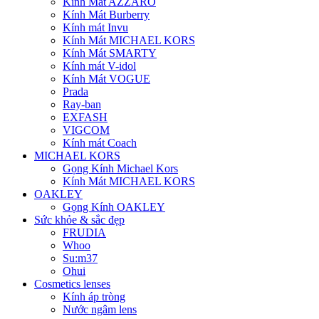
Kính Mát AZZARO
Kính Mát Burberry
Kính mát Invu
Kính Mát MICHAEL KORS
Kính Mát SMARTY
Kính mát V-idol
Kính Mát VOGUE
Prada
Ray-ban
EXFASH
VIGCOM
Kính mát Coach
MICHAEL KORS
Gọng Kính Michael Kors
Kính Mát MICHAEL KORS
OAKLEY
Gọng Kính OAKLEY
Sức khỏe & sắc đẹp
FRUDIA
Whoo
Su:m37
Ohui
Cosmetics lenses
Kính áp tròng
Nước ngâm lens