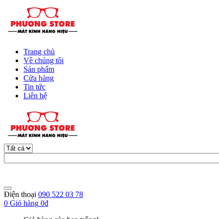
Trang chủ
Về chúng tôi
Sản phẩm
Cửa hàng
Tin tức
Liên hệ
Điện thoại
090 522 03 78
0
Giỏ hàng
0đ