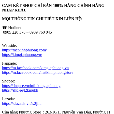
CAM KẾT SHOP CHỈ BÁN 100% HÀNG CHÍNH HÃNG
NHẬP KHẨU
MỌI THÔNG TIN CHI TIẾT XIN LIÊN HỆ:
☎ Hotline:
0905 220 378 – 0909 760 045
Webside:
https://matkinhphuong.com/
https://kimgiaphuong.vn/
Fanpage:
https://m.facebook.com/kimgiaphuong.vn
https://m.facebook.com/matkinhphuongstore
Shopee:
https://shopee.vn/info.kimgiaphuong
https://shp.ee/t2kmukh
Lazada:
https://s.lazada.vn/s.2jIiu
Cửa hàng Phương Store : 263/16/11 Nguyễn Văn Đậu, Phường 11,