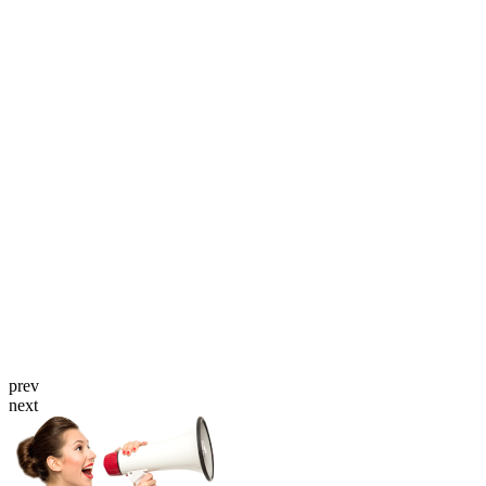
prev
next