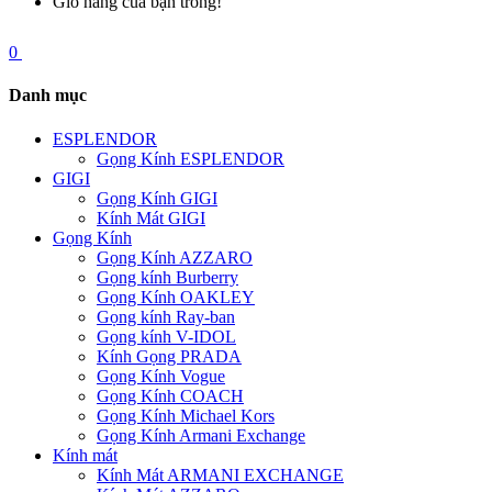
Giỏ hàng của bạn trống!
0
Danh mục
ESPLENDOR
Gọng Kính ESPLENDOR
GIGI
Gọng Kính GIGI
Kính Mát GIGI
Gọng Kính
Gọng Kính AZZARO
Gọng kính Burberry
Gọng Kính OAKLEY
Gọng kính Ray-ban
Gọng kính V-IDOL
Kính Gọng PRADA
Gọng Kính Vogue
Gọng Kính COACH
Gọng Kính Michael Kors
Gọng Kính Armani Exchange
Kính mát
Kính Mát ARMANI EXCHANGE