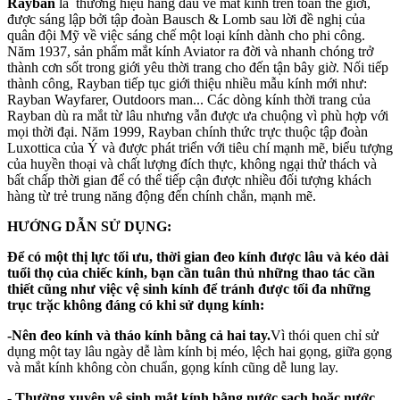
Rayban
là thương hiệu hàng đầu về mắt kính trên toàn thế giới,
được sáng lập bởi tập đoàn Bausch & Lomb sau lời đề nghị của
quân đội Mỹ về việc sáng chế một loại kính dành cho phi công.
Năm 1937, sản phẩm mắt kính Aviator ra đời và nhanh chóng trở
thành cơn sốt trong giới yêu thời trang cho đến tận bây giờ. Nối tiếp
thành công, Rayban tiếp tục giới thiệu nhiều mẫu kính mới như:
Rayban Wayfarer, Outdoors man... Các dòng kính thời trang của
Rayban dù ra mắt từ lâu nhưng vẫn được ưa chuộng vì phù hợp với
mọi thời đại. Năm 1999, Rayban chính thức trực thuộc tập đoàn
Luxottica của Ý và được phát triển với tiêu chí mạnh mẽ, biểu tượng
của huyền thoại và chất lượng đích thực, không ngại thử thách và
bất chấp thời gian để có thể tiếp cận được nhiều đối tượng khách
hàng từ trẻ trung năng động đến chính chắn, mạnh mẽ.
HƯỚNG DẪN SỬ DỤNG:
Để có một thị lực tối ưu, thời gian đeo kính được lâu và kéo dài
tuổi thọ của chiếc kính, bạn cần tuân thủ những thao tác cần
thiết cũng như việc vệ sinh kính để tránh được tối đa những
trục trặc không đáng có khi sử dụng kính:
-Nên đeo kính và tháo kính bằng cả hai tay.
Vì thói quen chỉ sử
dụng một tay lâu ngày dễ làm kính bị méo, lệch hai gọng, giữa gọng
và mắt kính không còn chuẩn, gọng kính cũng dễ lung lay.
- Thường xuyên vệ sinh mắt kính bằng nước sạch hoặc nước