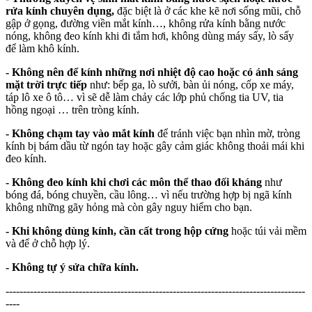
rửa kính chuyên dụng,
đặc biệt là ở các khe kẽ nơi sống mũi, chỗ
gập ở gọng, đường viền mắt kính…, không rửa kính bằng nước
nóng, không đeo kính khi đi tắm hơi, không dùng máy sấy, lò sấy
để làm khô kính.
- Không nên để kính những nơi nhiệt độ cao hoặc có ánh sáng
mặt trời trực tiếp
như: bếp ga, lò sưởi, bàn ủi nóng, cốp xe máy,
táp lô xe ô tô… vì sẽ dễ làm chảy các lớp phủ chống tia UV, tia
hồng ngoại … trên tròng kính.
- Không chạm tay vào mắt kính
để tránh việc bạn nhìn mờ, tròng
kính bị bám dầu từ ngón tay hoặc gây cảm giác không thoải mái khi
đeo kính.
- Không đeo kính khi chơi các môn thể thao đối kháng
như
bóng đá, bóng chuyền, cầu lông… vì nếu trường hợp bị ngã kính
không những gãy hỏng mà còn gây nguy hiểm cho bạn.
- Khi không dùng kính, cần cất trong hộp cứng
hoặc túi vải mềm
và để ở chỗ hợp lý.
- Không tự ý sửa chữa kính.
--------------------------------------------------------------------------------------
----