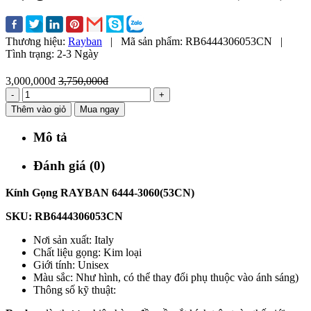
Thương hiệu:
Rayban
|
Mã sản phẩm:
RB6444306053CN
|
Tình trạng:
2-3 Ngày
3,000,000đ
3,750,000đ
-
+
Thêm vào giỏ
Mua ngay
Mô tả
Đánh giá (0)
Kính Gọng
RAYBAN 6444-3060(53CN)
SKU: RB6444306053CN
Nơi sản xuất: Italy
Chất liệu gọng: Kim loại
Giới tính: Unisex
Màu sắc: Như hình, có thể thay đổi phụ thuộc vào ánh sáng)
Thông số kỹ thuật: