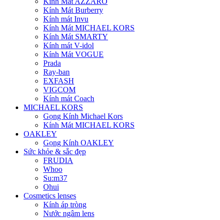
Kính Mát AZZARO
Kính Mát Burberry
Kính mát Invu
Kính Mát MICHAEL KORS
Kính Mát SMARTY
Kính mát V-idol
Kính Mát VOGUE
Prada
Ray-ban
EXFASH
VIGCOM
Kính mát Coach
MICHAEL KORS
Gọng Kính Michael Kors
Kính Mát MICHAEL KORS
OAKLEY
Gọng Kính OAKLEY
Sức khỏe & sắc đẹp
FRUDIA
Whoo
Su:m37
Ohui
Cosmetics lenses
Kính áp tròng
Nước ngâm lens