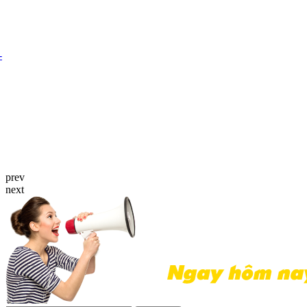
prev
next