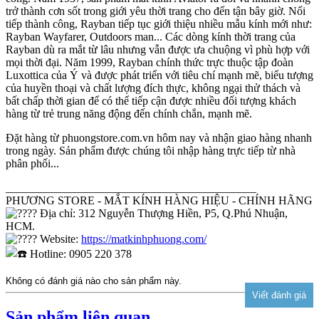
trở thành cơn sốt trong giới yêu thời trang cho đến tận bây giờ. Nối
tiếp thành công, Rayban tiếp tục giới thiệu nhiều mẫu kính mới như:
Rayban Wayfarer, Outdoors man... Các dòng kính thời trang của
Rayban dù ra mắt từ lâu nhưng vẫn được ưa chuộng vì phù hợp với
mọi thời đại. Năm 1999, Rayban chính thức trực thuộc tập đoàn
Luxottica của Ý và được phát triển với tiêu chí mạnh mẽ, biểu tượng
của huyền thoại và chất lượng đích thực, không ngại thử thách và
bất chấp thời gian để có thể tiếp cận được nhiều đối tượng khách
hàng từ trẻ trung năng động đến chính chắn, mạnh mẽ.
Đặt hàng từ phuongstore.com.vn hôm nay và nhận giao hàng nhanh
trong ngày. Sản phẩm được chúng tôi nhập hàng trực tiếp từ nhà
phân phối...
____________________________________________
PHƯƠNG STORE - MẮT KÍNH HÀNG HIỆU - CHÍNH HÃNG
Địa chỉ: 312 Nguyễn Thượng Hiền, P5, Q.Phú Nhuận,
HCM.
Website:
https://matkinhphuong.com/
Hotline: 0905 220 378
Không có đánh giá nào cho sản phẩm này.
Sản phẩm liên quan