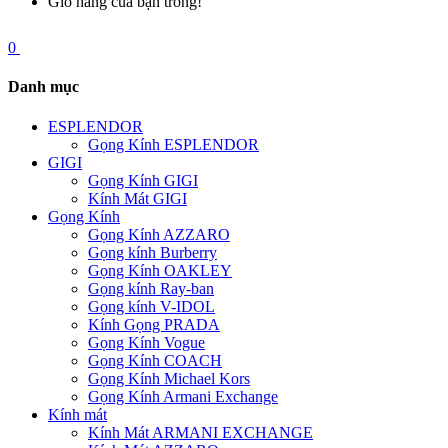
Giỏ hàng của bạn trống!
0
Danh mục
ESPLENDOR
Gọng Kính ESPLENDOR
GIGI
Gọng Kính GIGI
Kính Mát GIGI
Gọng Kính
Gọng Kính AZZARO
Gọng kính Burberry
Gọng Kính OAKLEY
Gọng kính Ray-ban
Gọng kính V-IDOL
Kính Gọng PRADA
Gọng Kính Vogue
Gọng Kính COACH
Gọng Kính Michael Kors
Gọng Kính Armani Exchange
Kính mát
Kính Mát ARMANI EXCHANGE