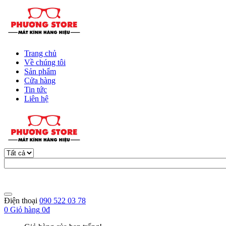
Trang chủ
Về chúng tôi
Sản phẩm
Cửa hàng
Tin tức
Liên hệ
Điện thoại
090 522 03 78
0
Giỏ hàng
0đ