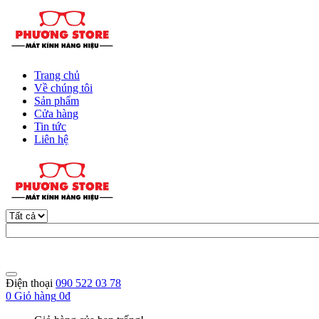
Trang chủ
Về chúng tôi
Sản phẩm
Cửa hàng
Tin tức
Liên hệ
Điện thoại
090 522 03 78
0
Giỏ hàng
0đ