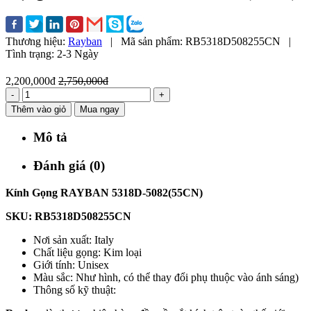
Thương hiệu:
Rayban
|
Mã sản phẩm:
RB5318D508255CN
|
Tình trạng:
2-3 Ngày
2,200,000đ
2,750,000đ
-
+
Thêm vào giỏ
Mua ngay
Mô tả
Đánh giá (0)
Kính Gọng
RAYBAN 5318D-5082(55CN)
SKU: RB5318D508255CN
Nơi sản xuất: Italy
Chất liệu gọng: Kim loại
Giới tính: Unisex
Màu sắc: Như hình, có thể thay đổi phụ thuộc vào ánh sáng)
Thông số kỹ thuật: