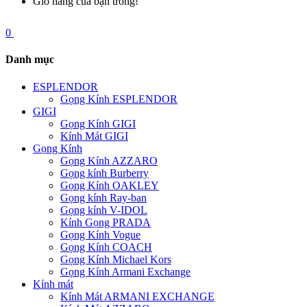
Giỏ hàng của bạn trống!
0
Danh mục
ESPLENDOR
Gọng Kính ESPLENDOR
GIGI
Gọng Kính GIGI
Kính Mát GIGI
Gọng Kính
Gọng Kính AZZARO
Gọng kính Burberry
Gọng Kính OAKLEY
Gọng kính Ray-ban
Gọng kính V-IDOL
Kính Gọng PRADA
Gọng Kính Vogue
Gọng Kính COACH
Gọng Kính Michael Kors
Gọng Kính Armani Exchange
Kính mát
Kính Mát ARMANI EXCHANGE