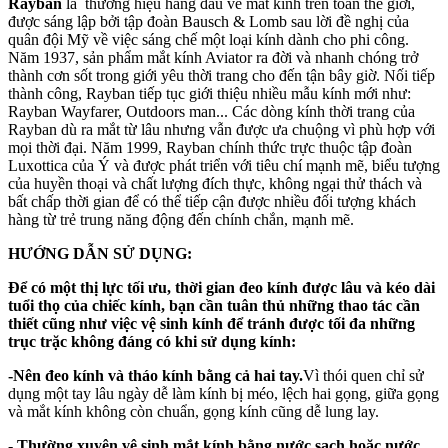
Rayban
là thương hiệu hàng đầu về mắt kính trên toàn thế giới,
được sáng lập bởi tập đoàn Bausch & Lomb sau lời đề nghị của
quân đội Mỹ về việc sáng chế một loại kính dành cho phi công.
Năm 1937, sản phẩm mắt kính Aviator ra đời và nhanh chóng trở
thành cơn sốt trong giới yêu thời trang cho đến tận bây giờ. Nối tiếp
thành công, Rayban tiếp tục giới thiệu nhiều mẫu kính mới như:
Rayban Wayfarer, Outdoors man... Các dòng kính thời trang của
Rayban dù ra mắt từ lâu nhưng vẫn được ưa chuộng vì phù hợp với
mọi thời đại. Năm 1999, Rayban chính thức trực thuộc tập đoàn
Luxottica của Ý và được phát triển với tiêu chí mạnh mẽ, biểu tượng
của huyền thoại và chất lượng đích thực, không ngại thử thách và
bất chấp thời gian để có thể tiếp cận được nhiều đối tượng khách
hàng từ trẻ trung năng động đến chính chắn, mạnh mẽ.
HƯỚNG DẪN SỬ DỤNG:
Để có một thị lực tối ưu, thời gian đeo kính được lâu và kéo dài
tuổi thọ của chiếc kính, bạn cần tuân thủ những thao tác cần
thiết cũng như việc vệ sinh kính để tránh được tối đa những
trục trặc không đáng có khi sử dụng kính:
-Nên đeo kính và tháo kính bằng cả hai tay.
Vì thói quen chỉ sử
dụng một tay lâu ngày dễ làm kính bị méo, lệch hai gọng, giữa gọng
và mắt kính không còn chuẩn, gọng kính cũng dễ lung lay.
- Thường xuyên vệ sinh mắt kính bằng nước sạch hoặc nước