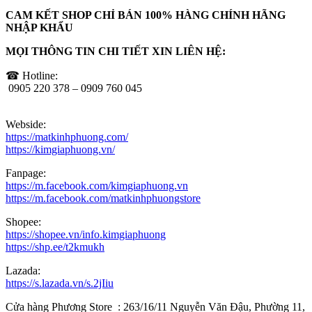
CAM KẾT SHOP CHỈ BÁN 100% HÀNG CHÍNH HÃNG
NHẬP KHẨU
MỌI THÔNG TIN CHI TIẾT XIN LIÊN HỆ:
☎ Hotline:
0905 220 378 – 0909 760 045
Webside:
https://matkinhphuong.com/
https://kimgiaphuong.vn/
Fanpage:
https://m.facebook.com/kimgiaphuong.vn
https://m.facebook.com/matkinhphuongstore
Shopee:
https://shopee.vn/info.kimgiaphuong
https://shp.ee/t2kmukh
Lazada:
https://s.lazada.vn/s.2jIiu
Cửa hàng Phương Store : 263/16/11 Nguyễn Văn Đậu, Phường 11,