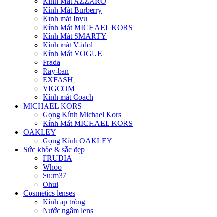
Kính Mát AZZARO
Kính Mát Burberry
Kính mát Invu
Kính Mát MICHAEL KORS
Kính Mát SMARTY
Kính mát V-idol
Kính Mát VOGUE
Prada
Ray-ban
EXFASH
VIGCOM
Kính mát Coach
MICHAEL KORS
Gọng Kính Michael Kors
Kính Mát MICHAEL KORS
OAKLEY
Gọng Kính OAKLEY
Sức khỏe & sắc đẹp
FRUDIA
Whoo
Su:m37
Ohui
Cosmetics lenses
Kính áp tròng
Nước ngâm lens