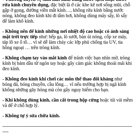
rửa kính chuyên dụng,
đặc biệt là ở các khe kẽ nơi sống mũi, chỗ
gập ở gọng, đường viền mắt kính…, không rửa kính bằng nước
nóng, không đeo kính khi đi tắm hơi, không dùng máy sấy, lò sấy
để làm khô kính.
- Không nên để kính những nơi nhiệt độ cao hoặc có ánh sáng
mặt trời trực tiếp
như: bếp ga, lò sưởi, bàn ủi nóng, cốp xe máy,
táp lô xe ô tô… vì sẽ dễ làm chảy các lớp phủ chống tia UV, tia
hồng ngoại … trên tròng kính.
- Không chạm tay vào mắt kính
để tránh việc bạn nhìn mờ, tròng
kính bị bám dầu từ ngón tay hoặc gây cảm giác không thoải mái khi
đeo kính.
- Không đeo kính khi chơi các môn thể thao đối kháng
như
bóng đá, bóng chuyền, cầu lông… vì nếu trường hợp bị ngã kính
không những gãy hỏng mà còn gây nguy hiểm cho bạn.
- Khi không dùng kính, cần cất trong hộp cứng
hoặc túi vải mềm
và để ở chỗ hợp lý.
- Không tự ý sửa chữa kính.
--------------------------------------------------------------------------------------
----