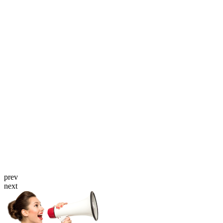
prev
next