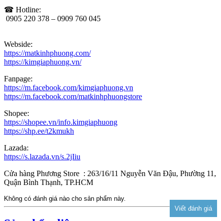
☎ Hotline:
0905 220 378 – 0909 760 045
Webside:
https://matkinhphuong.com/
https://kimgiaphuong.vn/
Fanpage:
https://m.facebook.com/kimgiaphuong.vn
https://m.facebook.com/matkinhphuongstore
Shopee:
https://shopee.vn/info.kimgiaphuong
https://shp.ee/t2kmukh
Lazada:
https://s.lazada.vn/s.2jIiu
Cửa hàng Phương Store : 263/16/11 Nguyễn Văn Đậu, Phường 11,
Quận Bình Thạnh, TP.HCM
Không có đánh giá nào cho sản phẩm này.