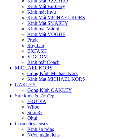
Kính Mát AZZARO
Kính Mát Burberry
Kính mát Invu
Kính Mát MICHAEL KORS
Kính Mát SMARTY
Kính mát V-idol
Kính Mát VOGUE
Prada
Ray-ban
EXFASH
VIGCOM
Kính mát Coach
MICHAEL KORS
Gọng Kính Michael Kors
Kính Mát MICHAEL KORS
OAKLEY
Gọng Kính OAKLEY
Sức khỏe & sắc đẹp
FRUDIA
Whoo
Su:m37
Ohui
Cosmetics lenses
Kính áp tròng
Nước ngâm lens