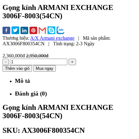
Gọng kính ARMANI EXCHANGE
3006F-8003(54CN)
Thương hiệu:
A/X Armani exchange
|
Mã sản phẩm:
AX3006F800354CN
|
Tình trạng:
2-3 Ngày
2,360,000đ
2,950,000đ
-
+
Thêm vào giỏ
Mua ngay
Mô tả
Đánh giá (0)
Gọng kính ARMANI EXCHANGE
3006F-8003(54CN)
SKU:
AX3006F800354CN