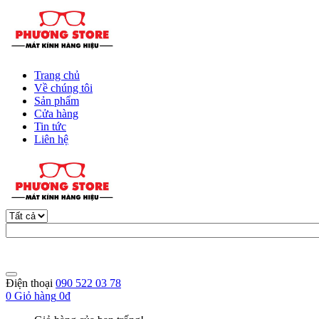
Trang chủ
Về chúng tôi
Sản phẩm
Cửa hàng
Tin tức
Liên hệ
Điện thoại
090 522 03 78
0
Giỏ hàng
0đ