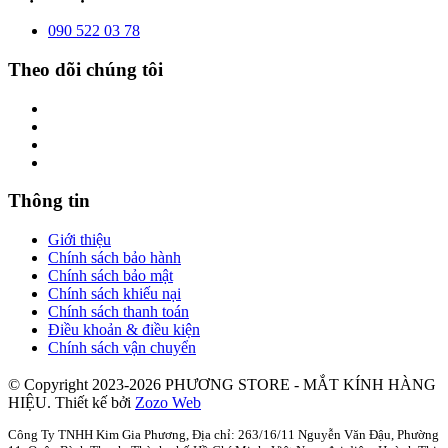
090 522 03 78
Theo dõi chúng tôi
Thông tin
Giới thiệu
Chính sách bảo hành
Chính sách bảo mật
Chính sách khiếu nại
Chính sách thanh toán
Điều khoản & điều kiện
Chính sách vận chuyển
© Copyright 2023-2026 PHƯƠNG STORE - MẮT KÍNH HÀNG
HIỆU.
Thiết kế bởi
Zozo Web
Công Ty TNHH Kim Gia Phương, Địa chỉ: 263/16/11 Nguyễn Văn Đậu, Phường