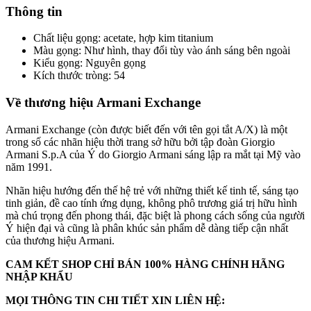
Thông tin
Chất liệu gọng: acetate, hợp kim titanium
Màu gọng: Như hình, thay đổi tùy vào ánh sáng bên ngoài
Kiểu gọng: Nguyên gọng
Kích thước tròng: 54
Về thương hiệu Armani Exchange
Armani Exchange (còn được biết đến với tên gọi tắt A/X) là một
trong số các nhãn hiệu thời trang sở hữu bởi tập đoàn Giorgio
Armani S.p.A của Ý do Giorgio Armani sáng lập ra mắt tại Mỹ vào
năm 1991.
Nhãn hiệu hướng đến thế hệ trẻ với những thiết kế tinh tế, sáng tạo
tinh giản, đề cao tính ứng dụng, không phô trương giá trị hữu hình
mà chú trọng đến phong thái, đặc biệt là phong cách sống của người
Ý hiện đại và cũng là phân khúc sản phẩm dễ dàng tiếp cận nhất
của thương hiệu Armani.
CAM KẾT SHOP CHỈ BÁN 100% HÀNG CHÍNH HÃNG
NHẬP KHẨU
MỌI THÔNG TIN CHI TIẾT XIN LIÊN HỆ: