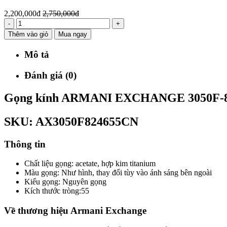
2,200,000đ
2,750,000đ
-
+
Thêm vào giỏ
Mua ngay
Mô tả
Đánh giá (0)
Gọng kính ARMANI EXCHANGE 3050F-8
SKU:
AX3050F824655CN
Thông tin
Chất liệu gọng: acetate, hợp kim titanium
Màu gọng: Như hình, thay đổi tùy vào ánh sáng bên ngoài
Kiểu gọng: Nguyên gọng
Kích thước tròng:55
Về thương hiệu Armani Exchange