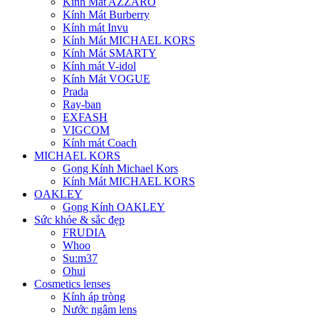
Kính Mát AZZARO
Kính Mát Burberry
Kính mát Invu
Kính Mát MICHAEL KORS
Kính Mát SMARTY
Kính mát V-idol
Kính Mát VOGUE
Prada
Ray-ban
EXFASH
VIGCOM
Kính mát Coach
MICHAEL KORS
Gọng Kính Michael Kors
Kính Mát MICHAEL KORS
OAKLEY
Gọng Kính OAKLEY
Sức khỏe & sắc đẹp
FRUDIA
Whoo
Su:m37
Ohui
Cosmetics lenses
Kính áp tròng
Nước ngâm lens