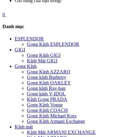
Giỏ hàng của bạn trống!
0
Danh mục
ESPLENDOR
Gọng Kính ESPLENDOR
GIGI
Gọng Kính GIGI
Kính Mát GIGI
Gọng Kính
Gọng Kính AZZARO
Gọng kính Burberry
Gọng Kính OAKLEY
Gọng kính Ray-ban
Gọng kính V-IDOL
Kính Gọng PRADA
Gọng Kính Vogue
Gọng Kính COACH
Gọng Kính Michael Kors
Gọng Kính Armani Exchange
Kính mát
Kính Mát ARMANI EXCHANGE