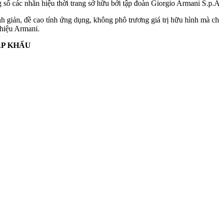
g số các nhãn hiệu thời trang sở hữu bởi tập đoàn Giorgio Armani S.p
tinh giản, đề cao tính ứng dụng, không phô trương giá trị hữu hình mà c
 hiệu Armani.
ẬP KHẨU