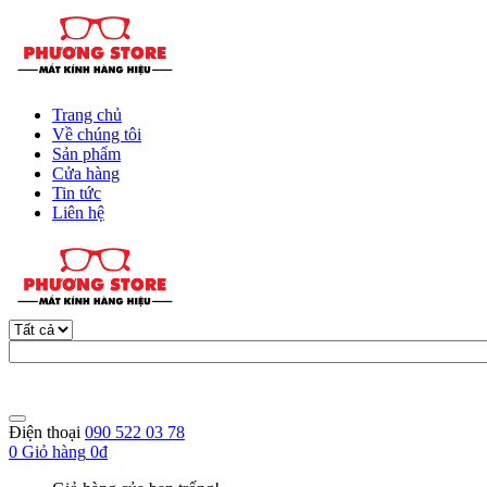
Trang chủ
Về chúng tôi
Sản phẩm
Cửa hàng
Tin tức
Liên hệ
Điện thoại
090 522 03 78
0
Giỏ hàng
0đ