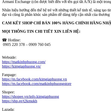
Armani Exchange (còn được biết đến với tên gọi tắt A/X) là một tron
Nhãn hiệu hướng đến thế hệ trẻ với những thiết kế tinh tế, sáng tạo 
đại và cũng là phân khúc sản phẩm dễ dàng tiếp cận nhất của thương
CAM KẾT SHOP CHỈ BÁN 100% HÀNG CHÍNH HÃNG NH
MỌI THÔNG TIN CHI TIẾT XIN LIÊN HỆ:
☎ Hotline:
0905 220 378 – 0909 760 045
Webside:
https://matkinhphuong.com/
https://kimgiaphuong.vn/
Fanpage:
https://m.facebook.com/kimgiaphuong.vn
https://m.facebook.com/matkinhphuongstore
Shopee:
https://shopee.vn/info.kimgiaphuong
https://shp.ee/t2kmukh
Lazada: