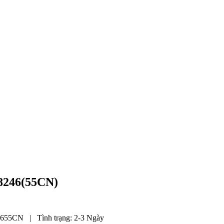
246(55CN)
4655CN
|
Tình trạng:
2-3 Ngày