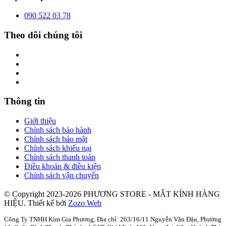
090 522 03 78
Theo dõi chúng tôi
Thông tin
Giới thiệu
Chính sách bảo hành
Chính sách bảo mật
Chính sách khiếu nại
Chính sách thanh toán
Điều khoản & điều kiện
Chính sách vận chuyển
© Copyright 2023-2026 PHƯƠNG STORE - MẮT KÍNH HÀNG
HIỆU.
Thiết kế bởi
Zozo Web
Công Ty TNHH Kim Gia Phương, Địa chỉ: 263/16/11 Nguyễn Văn Đậu, Phường