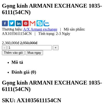
Gọng kính ARMANI EXCHANGE 1035-
6111(54CN)
Thương hiệu:
A/X Armani exchange
|
Mã sản phẩm:
AX1035611154CN
|
Tình trạng:
2-3 Ngày
2,360,000đ
2,950,000đ
-
+
Thêm vào giỏ
Mua ngay
Mô tả
Đánh giá (0)
Gọng kính ARMANI EXCHANGE 1035-
6111(54CN)
SKU:
AX1035611154CN