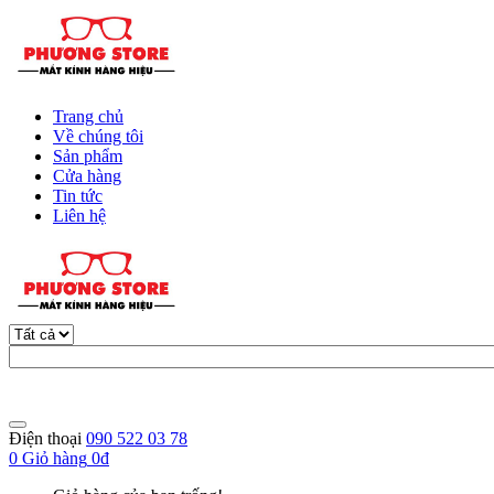
Trang chủ
Về chúng tôi
Sản phẩm
Cửa hàng
Tin tức
Liên hệ
Điện thoại
090 522 03 78
0
Giỏ hàng
0đ