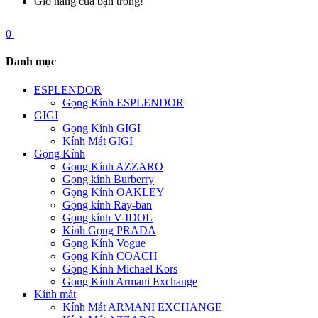
Giỏ hàng của bạn trống!
0
Danh mục
ESPLENDOR
Gọng Kính ESPLENDOR
GIGI
Gọng Kính GIGI
Kính Mát GIGI
Gọng Kính
Gọng Kính AZZARO
Gọng kính Burberry
Gọng Kính OAKLEY
Gọng kính Ray-ban
Gọng kính V-IDOL
Kính Gọng PRADA
Gọng Kính Vogue
Gọng Kính COACH
Gọng Kính Michael Kors
Gọng Kính Armani Exchange
Kính mát
Kính Mát ARMANI EXCHANGE