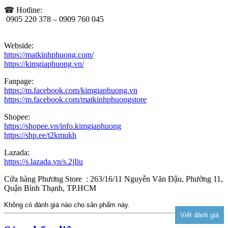
☎ Hotline:
0905 220 378 – 0909 760 045
Webside:
https://matkinhphuong.com/
https://kimgiaphuong.vn/
Fanpage:
https://m.facebook.com/kimgiaphuong.vn
https://m.facebook.com/matkinhphuongstore
Shopee:
https://shopee.vn/info.kimgiaphuong
https://shp.ee/t2kmukh
Lazada:
https://s.lazada.vn/s.2jIiu
Cửa hàng Phương Store : 263/16/11 Nguyễn Văn Đậu, Phường 11,
Quận Bình Thạnh, TP.HCM
Không có đánh giá nào cho sản phẩm này.