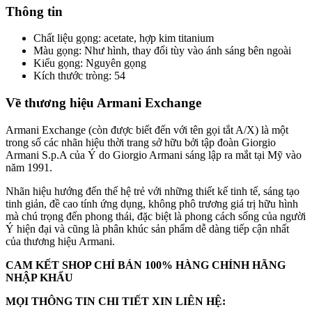
Thông tin
Chất liệu gọng: acetate, hợp kim titanium
Màu gọng: Như hình, thay đổi tùy vào ánh sáng bên ngoài
Kiểu gọng: Nguyên gọng
Kích thước tròng: 54
Về thương hiệu Armani Exchange
Armani Exchange (còn được biết đến với tên gọi tắt A/X) là một
trong số các nhãn hiệu thời trang sở hữu bởi tập đoàn Giorgio
Armani S.p.A của Ý do Giorgio Armani sáng lập ra mắt tại Mỹ vào
năm 1991.
Nhãn hiệu hướng đến thế hệ trẻ với những thiết kế tinh tế, sáng tạo
tinh giản, đề cao tính ứng dụng, không phô trương giá trị hữu hình
mà chú trọng đến phong thái, đặc biệt là phong cách sống của người
Ý hiện đại và cũng là phân khúc sản phẩm dễ dàng tiếp cận nhất
của thương hiệu Armani.
CAM KẾT SHOP CHỈ BÁN 100% HÀNG CHÍNH HÃNG
NHẬP KHẨU
MỌI THÔNG TIN CHI TIẾT XIN LIÊN HỆ: