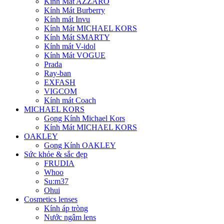
Kính Mát AZZARO
Kính Mát Burberry
Kính mát Invu
Kính Mát MICHAEL KORS
Kính Mát SMARTY
Kính mát V-idol
Kính Mát VOGUE
Prada
Ray-ban
EXFASH
VIGCOM
Kính mát Coach
MICHAEL KORS
Gọng Kính Michael Kors
Kính Mát MICHAEL KORS
OAKLEY
Gọng Kính OAKLEY
Sức khỏe & sắc đẹp
FRUDIA
Whoo
Su:m37
Ohui
Cosmetics lenses
Kính áp tròng
Nước ngâm lens