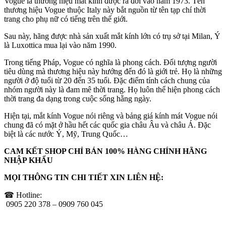
Vogue là thương hiệu mắt kính được ra đời vào năm 1973. Tên
thương hiệu Vogue thuộc Italy này bắt nguồn từ tên tạp chí thời
trang cho phụ nữ có tiếng trên thế giới.
Sau này, hãng được nhà sản xuất mắt kính lớn có trụ sở tại Milan, Ý
là Luxottica mua lại vào năm 1990.
Trong tiếng Pháp, Vogue có nghĩa là phong cách. Đối tượng người
tiêu dùng mà thương hiệu này hướng đến đó là giới trẻ. Họ là những
người ở độ tuổi từ 20 đến 35 tuổi. Đặc điểm tính cách chung của
nhóm người này là đam mê thời trang. Họ luôn thể hiện phong cách
thời trang đa dạng trong cuộc sống hằng ngày.
Hiện tại, mắt kính Vogue nói riêng và bảng giá kính mát Vogue nói
chung đã có mặt ở hầu hết các quốc gia châu Âu và châu Á. Đặc
biệt là các nước Ý, Mỹ, Trung Quốc…
CAM KẾT SHOP CHỈ BÁN 100% HÀNG CHÍNH HÃNG
NHẬP KHẨU
MỌI THÔNG TIN CHI TIẾT XIN LIÊN HỆ:
☎ Hotline:
0905 220 378 – 0909 760 045