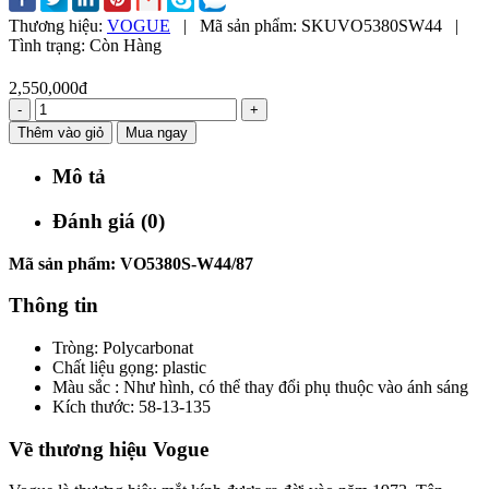
Thương hiệu:
VOGUE
|
Mã sản phẩm:
SKUVO5380SW44
|
Tình trạng:
Còn Hàng
2,550,000đ
-
+
Thêm vào giỏ
Mua ngay
Mô tả
Đánh giá (0)
Mã sản phẩm: VO5380S-W44/87
Thông tin
Tròng: Polycarbonat
Chất liệu gọng: plastic
Màu sắc : Như hình, có thể thay đổi phụ thuộc vào ánh sáng
Kích thước: 58-13-135
Về thương hiệu Vogue