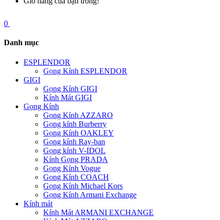
Giỏ hàng của bạn trống!
0
Danh mục
ESPLENDOR
Gọng Kính ESPLENDOR
GIGI
Gọng Kính GIGI
Kính Mát GIGI
Gọng Kính
Gọng Kính AZZARO
Gọng kính Burberry
Gọng Kính OAKLEY
Gọng kính Ray-ban
Gọng kính V-IDOL
Kính Gọng PRADA
Gọng Kính Vogue
Gọng Kính COACH
Gọng Kính Michael Kors
Gọng Kính Armani Exchange
Kính mát
Kính Mát ARMANI EXCHANGE