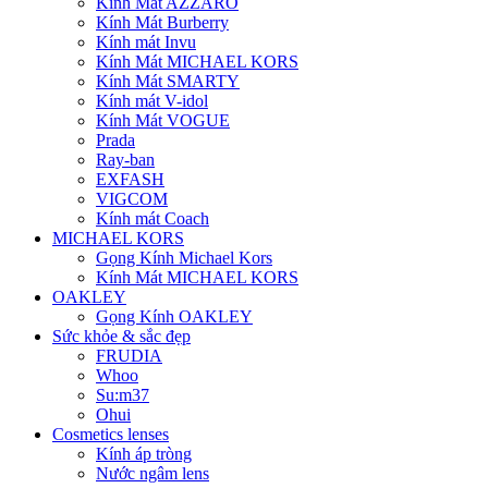
Kính Mát AZZARO
Kính Mát Burberry
Kính mát Invu
Kính Mát MICHAEL KORS
Kính Mát SMARTY
Kính mát V-idol
Kính Mát VOGUE
Prada
Ray-ban
EXFASH
VIGCOM
Kính mát Coach
MICHAEL KORS
Gọng Kính Michael Kors
Kính Mát MICHAEL KORS
OAKLEY
Gọng Kính OAKLEY
Sức khỏe & sắc đẹp
FRUDIA
Whoo
Su:m37
Ohui
Cosmetics lenses
Kính áp tròng
Nước ngâm lens