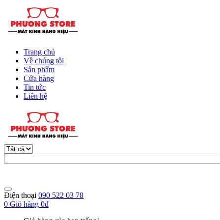
Trang chủ
Về chúng tôi
Sản phẩm
Cửa hàng
Tin tức
Liên hệ
Điện thoại
090 522 03 78
0
Giỏ hàng
0đ