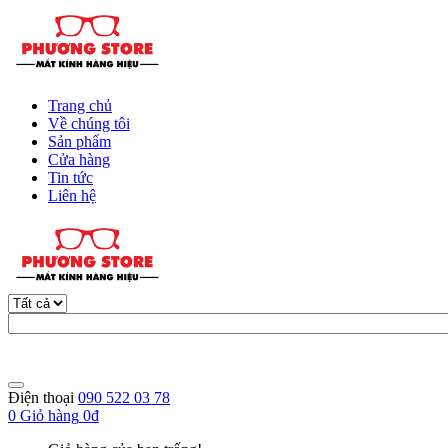
Trang chủ
Về chúng tôi
Sản phẩm
Cửa hàng
Tin tức
Liên hệ
Điện thoại
090 522 03 78
0
Giỏ hàng
0đ