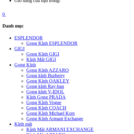
Giỏ hàng của bạn trống!
0
Danh mục
ESPLENDOR
Gọng Kính ESPLENDOR
GIGI
Gọng Kính GIGI
Kính Mát GIGI
Gọng Kính
Gọng Kính AZZARO
Gọng kính Burberry
Gọng Kính OAKLEY
Gọng kính Ray-ban
Gọng kính V-IDOL
Kính Gọng PRADA
Gọng Kính Vogue
Gọng Kính COACH
Gọng Kính Michael Kors
Gọng Kính Armani Exchange
Kính mát
Kính Mát ARMANI EXCHANGE