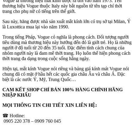
Vogue là thương hiệu mắt kính được ra đời vào năm 1973. Tên
thương hiệu Vogue thuộc Italy này bắt nguồn từ tên tạp chí thời
trang cho phụ nữ có tiếng trên thế giới.
Sau này, hãng được nhà sản xuất mắt kính lớn có trụ sở tại Milan, Ý
là Luxottica mua lại vào năm 1990.
Trong tiếng Pháp, Vogue có nghĩa là phong cách. Đối tượng người
tiêu dùng mà thương hiệu này hướng đến đó là giới trẻ. Họ là những
người ở độ tuổi từ 20 đến 35 tuổi. Đặc điểm tính cách chung của
nhóm người này là đam mê thời trang. Họ luôn thể hiện phong cách
thời trang đa dạng trong cuộc sống hằng ngày.
Hiện tại, mắt kính Vogue nói riêng và bảng giá kính mát Vogue nói
chung đã có mặt ở hầu hết các quốc gia châu Âu và châu Á. Đặc
biệt là các nước Ý, Mỹ, Trung Quốc…
CAM KẾT SHOP CHỈ BÁN 100% HÀNG CHÍNH HÃNG
NHẬP KHẨU
MỌI THÔNG TIN CHI TIẾT XIN LIÊN HỆ:
☎ Hotline:
0905 220 378 – 0909 760 045