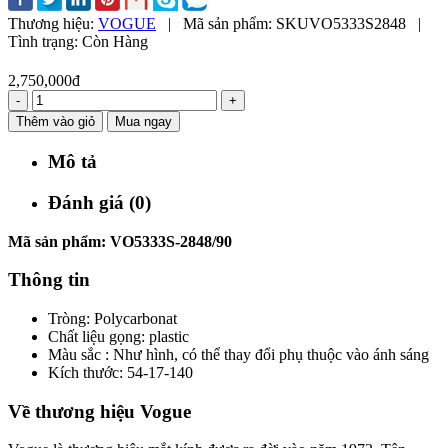
Thương hiệu:
VOGUE
|
Mã sản phẩm:
SKUVO5333S2848
|
Tình trạng:
Còn Hàng
2,750,000đ
-
+
Thêm vào giỏ
Mua ngay
Mô tả
Đánh giá (0)
Mã sản phẩm: VO5333S-2848/90
Thông tin
Tròng: Polycarbonat
Chất liệu gọng: plastic
Màu sắc : Như hình, có thể thay đổi phụ thuộc vào ánh sáng
Kích thước: 54-17-140
Về thương hiệu Vogue