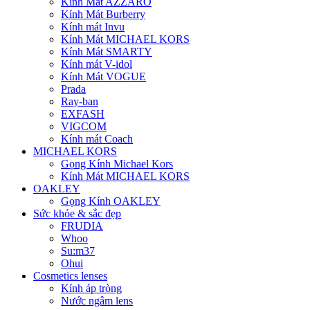
Kính Mát AZZARO
Kính Mát Burberry
Kính mát Invu
Kính Mát MICHAEL KORS
Kính Mát SMARTY
Kính mát V-idol
Kính Mát VOGUE
Prada
Ray-ban
EXFASH
VIGCOM
Kính mát Coach
MICHAEL KORS
Gọng Kính Michael Kors
Kính Mát MICHAEL KORS
OAKLEY
Gọng Kính OAKLEY
Sức khỏe & sắc đẹp
FRUDIA
Whoo
Su:m37
Ohui
Cosmetics lenses
Kính áp tròng
Nước ngâm lens