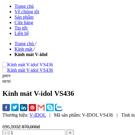
Trang chủ
Về chúng tôi
Sản phẩm
Cửa hàng
Tin tức
Liên hệ
Trang chủ
/
Kính mát
/
Kính mát V-idol
prev
next
Kính mát V-idol VS436
Thương hiệu:
V-IDOL
|
Mã sản phẩm:
V-IDOL VS436
|
Tình tr
696,000đ
870,000đ
-
+