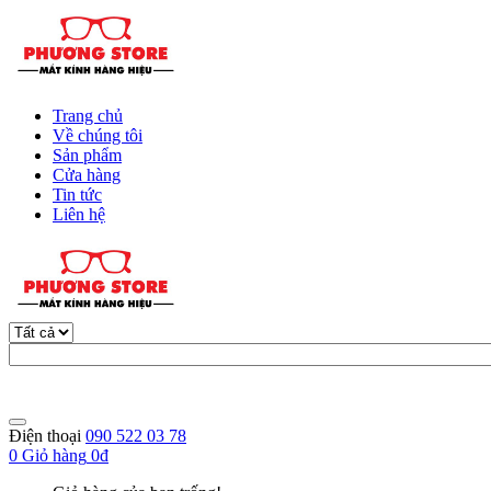
Trang chủ
Về chúng tôi
Sản phẩm
Cửa hàng
Tin tức
Liên hệ
Điện thoại
090 522 03 78
0
Giỏ hàng
0đ