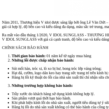
Năm 2011, Thương hiệu V idol được sáng lập bởi ông Lê Văn Dứt –
giá cả hợp lý, độ bền cao và kiểu dáng đa dạng, màu sắc trẻ trung, ma
Ra mắt vào đầu tháng 1/2020, V IDOL SUNGLASS - THƯƠNG 
V IDOL SUNGLASS với giá cả cạnh tranh, độ bền cao và kiểu dáng đa
CHÍNH SÁCH BẢO HÀNH
Thời gian bảo hành:
01 năm kể từ ngày mua hàng
Những lỗi được chấp nhận bảo hành:
Sút mối hàn, tróc xi, lò xo bị hư, bong tróc lớp váng tròng;
Hạt đá, cườm, logo dán keo hay trang sức trang trí trên kính bị s
Hàng bị lỗi kỹ thuật do lỗi của nhà sản xuất thì chỉ nhận sửa c
Những trường hợp không bảo hành:
Trầy xước do khách hàng sử dụng kính không hợp lý.
Sản phẩm vượt quá thời hạn bảo hành.
Khi phát hiện kính lỗi do nhà sản xuất, người tiêu dùng tự ý 
Hàng bị lỗi do nhà sản xuất không có thẻ bảo hành của công ty