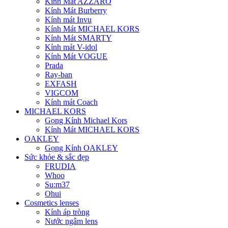
Kính Mát AZZARO
Kính Mát Burberry
Kính mát Invu
Kính Mát MICHAEL KORS
Kính Mát SMARTY
Kính mát V-idol
Kính Mát VOGUE
Prada
Ray-ban
EXFASH
VIGCOM
Kính mát Coach
MICHAEL KORS
Gọng Kính Michael Kors
Kính Mát MICHAEL KORS
OAKLEY
Gọng Kính OAKLEY
Sức khỏe & sắc đẹp
FRUDIA
Whoo
Su:m37
Ohui
Cosmetics lenses
Kính áp tròng
Nước ngâm lens