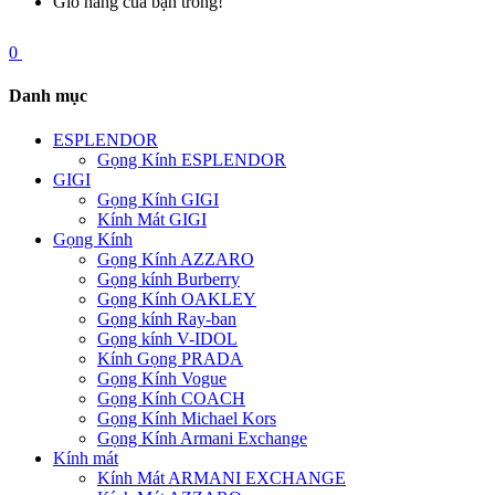
Giỏ hàng của bạn trống!
0
Danh mục
ESPLENDOR
Gọng Kính ESPLENDOR
GIGI
Gọng Kính GIGI
Kính Mát GIGI
Gọng Kính
Gọng Kính AZZARO
Gọng kính Burberry
Gọng Kính OAKLEY
Gọng kính Ray-ban
Gọng kính V-IDOL
Kính Gọng PRADA
Gọng Kính Vogue
Gọng Kính COACH
Gọng Kính Michael Kors
Gọng Kính Armani Exchange
Kính mát
Kính Mát ARMANI EXCHANGE