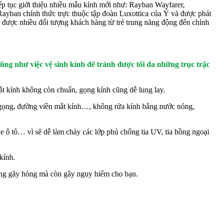
iếp tục giới thiệu nhiều mẫu kính mới như: Rayban Wayfarer,
Rayban chính thức trực thuộc tập đoàn Luxottica của Ý và được phát
ận được nhiều đối tượng khách hàng từ trẻ trung năng động đến chính
 cũng như việc vệ sinh kính để tránh được tối đa những trục trặc
ắt kính không còn chuẩn, gọng kính cũng dễ lung lay.
ở gọng, đường viền mắt kính…, không rửa kính bằng nước nóng,
xe ô tô… vì sẽ dễ làm chảy các lớp phủ chống tia UV, tia hồng ngoại
kính.
ng gãy hỏng mà còn gây nguy hiểm cho bạn.