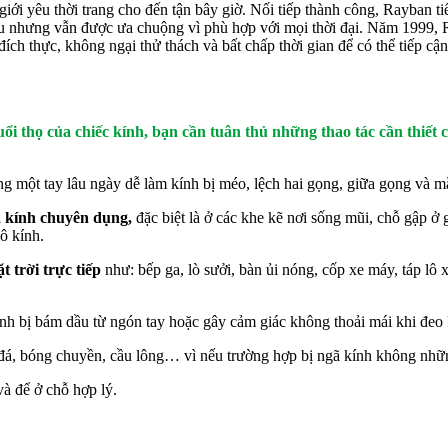
giới yêu thời trang cho đến tận bây giờ. Nối tiếp thành công, Rayban t
âu nhưng vẫn được ưa chuộng vì phù hợp với mọi thời đại. Năm 1999, 
 đích thực, không ngại thử thách và bất chấp thời gian để có thể tiếp c
tuổi thọ của chiếc kính, bạn cần tuân thủ những thao tác cần thiết
ng một tay lâu ngày dễ làm kính bị méo, lệch hai gọng, giữa gọng và m
 kính chuyên dụng,
đặc biệt là ở các khe kẽ nơi sống mũi, chỗ gập 
ô kính.
 trời trực tiếp
như: bếp ga, lò sưởi, bàn ủi nóng, cốp xe máy, táp lô 
ính bị bám dầu từ ngón tay hoặc gây cảm giác không thoải mái khi đeo 
á, bóng chuyền, cầu lông… vì nếu trường hợp bị ngã kính không nhữ
à để ở chỗ hợp lý.