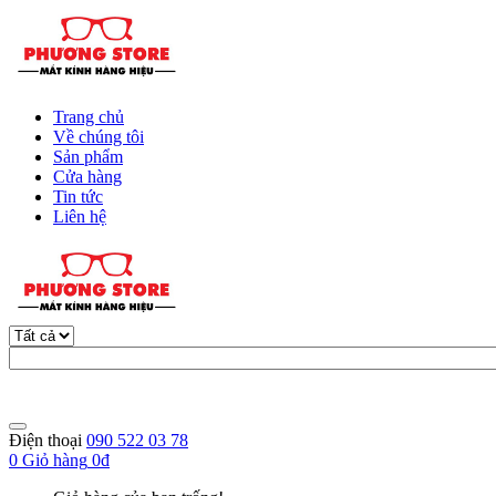
Trang chủ
Về chúng tôi
Sản phẩm
Cửa hàng
Tin tức
Liên hệ
Điện thoại
090 522 03 78
0
Giỏ hàng
0đ