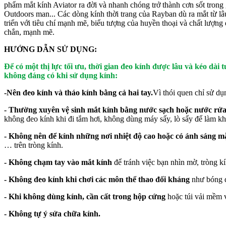
phẩm mắt kính Aviator ra đời và nhanh chóng trở thành cơn sốt trong 
Outdoors man... Các dòng kính thời trang của Rayban dù ra mắt từ l
triển với tiêu chí mạnh mẽ, biểu tượng của huyền thoại và chất lượng
chắn, mạnh mẽ.
HƯỚNG DẪN SỬ DỤNG:
Để có một thị lực tối ưu, thời gian đeo kính được lâu và kéo dài 
không đáng có khi sử dụng kính:
-Nên đeo kính và tháo kính bằng cả hai tay.
Vì thói quen chỉ sử dụ
- Thường xuyên vệ sinh mắt kính bằng nước sạch hoặc nước rửa
không đeo kính khi đi tắm hơi, không dùng máy sấy, lò sấy để làm kh
- Không nên để kính những nơi nhiệt độ cao hoặc có ánh sáng mặt
… trên tròng kính.
- Không chạm tay vào mắt kính
để tránh việc bạn nhìn mờ, tròng k
- Không đeo kính khi chơi các môn thể thao đối kháng
như bóng đ
- Khi không dùng kính, cần cất trong hộp cứng
hoặc túi vải mềm v
- Không tự ý sửa chữa kính.