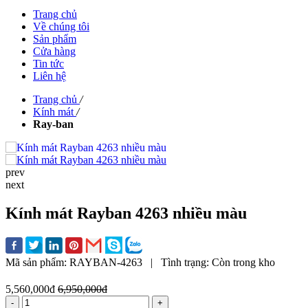
Trang chủ
Về chúng tôi
Sản phẩm
Cửa hàng
Tin tức
Liên hệ
Trang chủ
/
Kính mát
/
Ray-ban
prev
next
Kính mát Rayban 4263 nhiều màu
Mã sản phẩm:
RAYBAN-4263
|
Tình trạng:
Còn trong kho
5,560,000đ
6,950,000đ
-
+