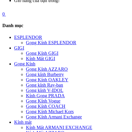
Giỏ hàng của bạn trống!
0
Danh mục
ESPLENDOR
Gọng Kính ESPLENDOR
GIGI
Gọng Kính GIGI
Kính Mát GIGI
Gọng Kính
Gọng Kính AZZARO
Gọng kính Burberry
Gọng Kính OAKLEY
Gọng kính Ray-ban
Gọng kính V-IDOL
Kính Gọng PRADA
Gọng Kính Vogue
Gọng Kính COACH
Gọng Kính Michael Kors
Gọng Kính Armani Exchange
Kính mát
Kính Mát ARMANI EXCHANGE