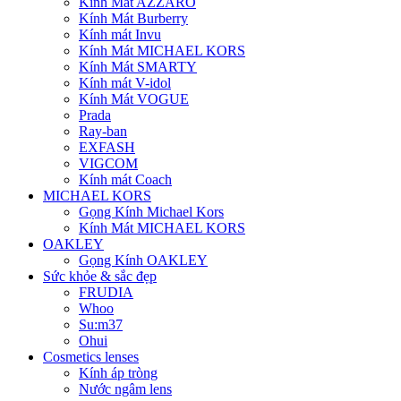
Kính Mát AZZARO
Kính Mát Burberry
Kính mát Invu
Kính Mát MICHAEL KORS
Kính Mát SMARTY
Kính mát V-idol
Kính Mát VOGUE
Prada
Ray-ban
EXFASH
VIGCOM
Kính mát Coach
MICHAEL KORS
Gọng Kính Michael Kors
Kính Mát MICHAEL KORS
OAKLEY
Gọng Kính OAKLEY
Sức khỏe & sắc đẹp
FRUDIA
Whoo
Su:m37
Ohui
Cosmetics lenses
Kính áp tròng
Nước ngâm lens