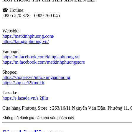
☎ Hotline:
0905 220 378 – 0909 760 045
Webside:
https://matkinhphuong.com/
https://kimgiaphuong.vn/
Fanpage:
https://m.facebook.com/kimgiaphuong.vn
https://m.facebook.com/matkinhphuongstore
Shopee:
https://shopee.vn/info.kimgiaphuong
https://shp.ee/t2kmukh
Lazada:
https://s.lazada.vn/s.2jIiu
Cửa hàng Phương Store : 263/16/11 Nguyễn Văn Đậu, Phường 11,
Không có đánh giá nào cho sản phẩm này.