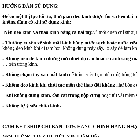
HƯỚNG DẪN SỬ DỤNG:
Để có một thị lực tối ưu, thời gian đeo kính được lâu và kéo dài 
không đáng có khi sử dụng kính:
-Nên đeo kính và tháo kính bằng cả hai tay.
Vì thói quen chỉ sử dụ
- Thường xuyên vệ sinh mắt kính bằng nước sạch hoặc nước rửa
không đeo kính khi đi tắm hơi, không dùng máy sấy, lò sấy để làm kh
- Không nên để kính những nơi nhiệt độ cao hoặc có ánh sáng mặt
… trên tròng kính.
- Không chạm tay vào mắt kính
để tránh việc bạn nhìn mờ, tròng k
- Không đeo kính khi chơi các môn thể thao đối kháng
như bóng đ
- Khi không dùng kính, cần cất trong hộp cứng
hoặc túi vải mềm v
- Không tự ý sửa chữa kính.
----------------------------------------------------------------------------------------
CAM KẾT SHOP CHỈ BÁN 100% HÀNG CHÍNH HÃNG NH
MỌI THÔNG TIN CHI TIẾT XIN LIÊN HỆ: