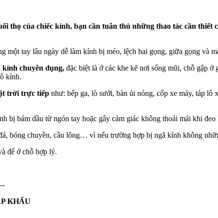
tuổi thọ của chiếc kính, bạn cần tuân thủ những thao tác cần thiết
ng một tay lâu ngày dễ làm kính bị méo, lệch hai gọng, giữa gọng và m
 kính chuyên dụng,
đặc biệt là ở các khe kẽ nơi sống mũi, chỗ gập 
ô kính.
 trời trực tiếp
như: bếp ga, lò sưởi, bàn ủi nóng, cốp xe máy, táp lô 
ính bị bám dầu từ ngón tay hoặc gây cảm giác không thoải mái khi đeo 
á, bóng chuyền, cầu lông… vì nếu trường hợp bị ngã kính không nhữ
à để ở chỗ hợp lý.
--
ẬP KHẨU