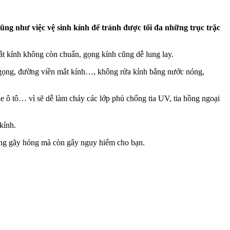
 cũng như việc vệ sinh kính để tránh được tối đa những trục trặc
ắt kính không còn chuẩn, gọng kính cũng dễ lung lay.
ở gọng, đường viền mắt kính…, không rửa kính bằng nước nóng,
xe ô tô… vì sẽ dễ làm chảy các lớp phủ chống tia UV, tia hồng ngoại
kính.
ng gãy hỏng mà còn gây nguy hiểm cho bạn.