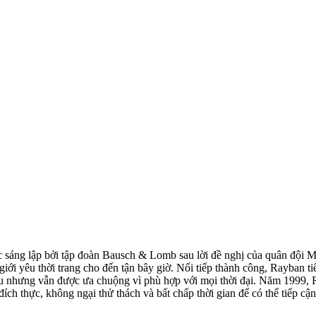
ợc sáng lập bởi tập đoàn Bausch & Lomb sau lời đề nghị của quân đội 
giới yêu thời trang cho đến tận bây giờ. Nối tiếp thành công, Rayban t
âu nhưng vẫn được ưa chuộng vì phù hợp với mọi thời đại. Năm 1999, 
 đích thực, không ngại thử thách và bất chấp thời gian để có thể tiếp c