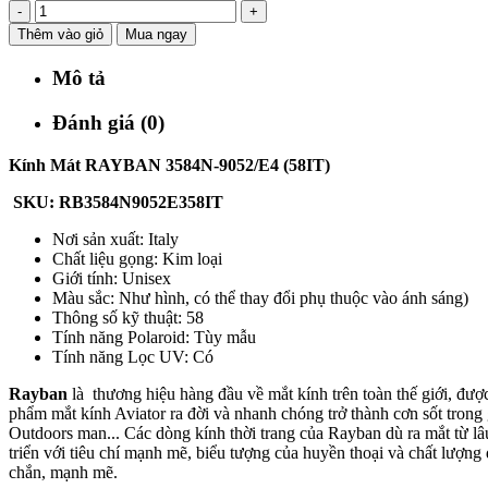
-
+
Thêm vào giỏ
Mua ngay
Mô tả
Đánh giá (0)
Kính Mát RAYBAN 3584N-9052/E4 (58IT)
SKU: RB3584N9052E358IT
Nơi sản xuất: Italy
Chất liệu gọng: Kim loại
Giới tính: Unisex
Màu sắc: Như hình, có thể thay đổi phụ thuộc vào ánh sáng)
Thông số kỹ thuật: 58
Tính năng Polaroid: Tùy mẫu
Tính năng Lọc UV: Có
Rayban
là thương hiệu hàng đầu về mắt kính trên toàn thế giới, đư
phẩm mắt kính Aviator ra đời và nhanh chóng trở thành cơn sốt trong 
Outdoors man... Các dòng kính thời trang của Rayban dù ra mắt từ l
triển với tiêu chí mạnh mẽ, biểu tượng của huyền thoại và chất lượng
chắn, mạnh mẽ.