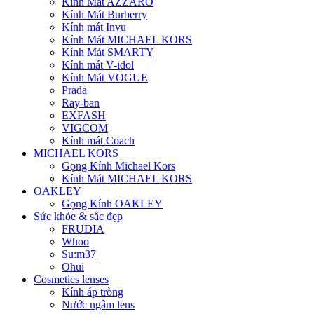
Kính Mát AZZARO
Kính Mát Burberry
Kính mát Invu
Kính Mát MICHAEL KORS
Kính Mát SMARTY
Kính mát V-idol
Kính Mát VOGUE
Prada
Ray-ban
EXFASH
VIGCOM
Kính mát Coach
MICHAEL KORS
Gọng Kính Michael Kors
Kính Mát MICHAEL KORS
OAKLEY
Gọng Kính OAKLEY
Sức khỏe & sắc đẹp
FRUDIA
Whoo
Su:m37
Ohui
Cosmetics lenses
Kính áp tròng
Nước ngâm lens