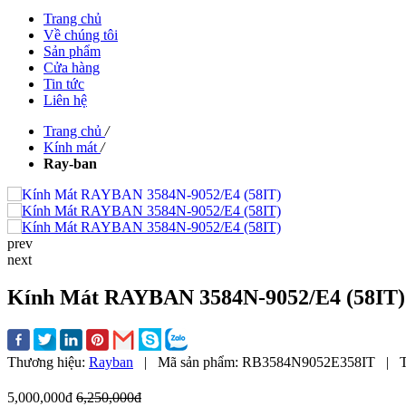
Trang chủ
Về chúng tôi
Sản phẩm
Cửa hàng
Tin tức
Liên hệ
Trang chủ
/
Kính mát
/
Ray-ban
prev
next
Kính Mát RAYBAN 3584N-9052/E4 (58IT)
Thương hiệu:
Rayban
|
Mã sản phẩm:
RB3584N9052E358IT
|
T
5,000,000đ
6,250,000đ