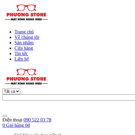
Trang chủ
Về chúng tôi
Sản phẩm
Cửa hàng
Tin tức
Liên hệ
Điện thoại
090 522 03 78
0
Giỏ hàng
0đ