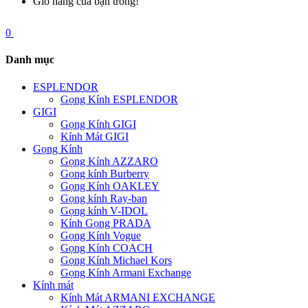
Giỏ hàng của bạn trống!
0
Danh mục
ESPLENDOR
Gọng Kính ESPLENDOR
GIGI
Gọng Kính GIGI
Kính Mát GIGI
Gọng Kính
Gọng Kính AZZARO
Gọng kính Burberry
Gọng Kính OAKLEY
Gọng kính Ray-ban
Gọng kính V-IDOL
Kính Gọng PRADA
Gọng Kính Vogue
Gọng Kính COACH
Gọng Kính Michael Kors
Gọng Kính Armani Exchange
Kính mát
Kính Mát ARMANI EXCHANGE