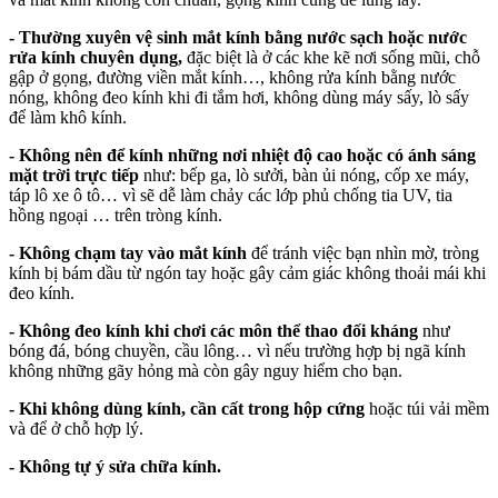
- Thường xuyên vệ sinh mắt kính bằng nước sạch hoặc nước
rửa kính chuyên dụng,
đặc biệt là ở các khe kẽ nơi sống mũi, chỗ
gập ở gọng, đường viền mắt kính…, không rửa kính bằng nước
nóng, không đeo kính khi đi tắm hơi, không dùng máy sấy, lò sấy
để làm khô kính.
- Không nên để kính những nơi nhiệt độ cao hoặc có ánh sáng
mặt trời trực tiếp
như: bếp ga, lò sưởi, bàn ủi nóng, cốp xe máy,
táp lô xe ô tô… vì sẽ dễ làm chảy các lớp phủ chống tia UV, tia
hồng ngoại … trên tròng kính.
- Không chạm tay vào mắt kính
để tránh việc bạn nhìn mờ, tròng
kính bị bám dầu từ ngón tay hoặc gây cảm giác không thoải mái khi
đeo kính.
- Không đeo kính khi chơi các môn thể thao đối kháng
như
bóng đá, bóng chuyền, cầu lông… vì nếu trường hợp bị ngã kính
không những gãy hỏng mà còn gây nguy hiểm cho bạn.
- Khi không dùng kính, cần cất trong hộp cứng
hoặc túi vải mềm
và để ở chỗ hợp lý.
- Không tự ý sửa chữa kính.