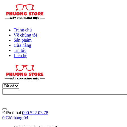
Trang chủ
Về chúng tôi
Sản phẩm
Cửa hàng
Tin tức
Liên hệ
Điện thoại
090 522 03 78
0
Giỏ hàng
0đ