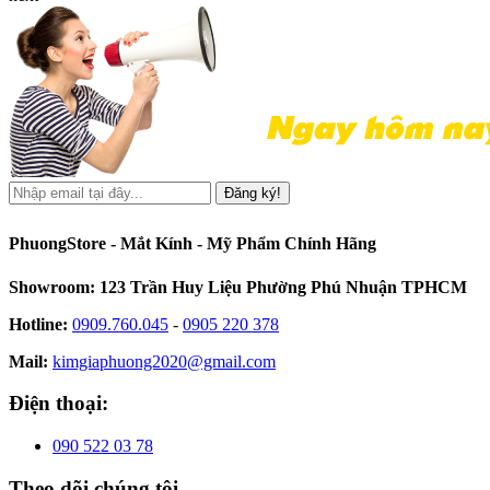
Đăng ký!
PhuongStore - Mắt Kính - Mỹ Phẩm Chính Hãng
Showroom: 123 Trần Huy Liệu Phường Phú Nhuận TPHCM
Hotline:
0909.760.045
-
0905 220 378
Mail:
kimgiaphuong2020@gmail.com
Điện thoại:
090 522 03 78
Theo dõi chúng tôi