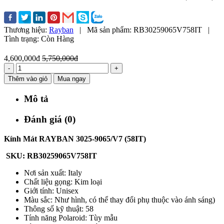
Thương hiệu:
Rayban
|
Mã sản phẩm:
RB30259065V758IT
|
Tình trạng:
Còn Hàng
4,600,000đ
5,750,000đ
-
+
Thêm vào giỏ
Mua ngay
Mô tả
Đánh giá (0)
Kính Mát RAYBAN 3025-9065/V7 (58IT)
SKU: RB30259065V758IT
Nơi sản xuất: Italy
Chất liệu gọng: Kim loại
Giới tính: Unisex
Màu sắc: Như hình, có thể thay đổi phụ thuộc vào ánh sáng)
Thông số kỹ thuật: 58
Tính năng Polaroid: Tùy mẫu