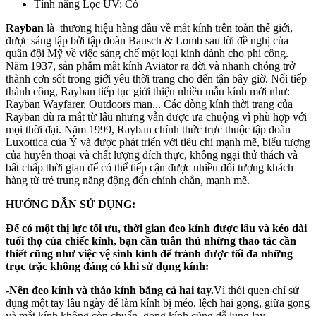
Tính năng Lọc UV: Có
Rayban
là thương hiệu hàng đầu về mắt kính trên toàn thế giới,
được sáng lập bởi tập đoàn Bausch & Lomb sau lời đề nghị của
quân đội Mỹ về việc sáng chế một loại kính dành cho phi công.
Năm 1937, sản phẩm mắt kính Aviator ra đời và nhanh chóng trở
thành cơn sốt trong giới yêu thời trang cho đến tận bây giờ. Nối tiếp
thành công, Rayban tiếp tục giới thiệu nhiều mẫu kính mới như:
Rayban Wayfarer, Outdoors man... Các dòng kính thời trang của
Rayban dù ra mắt từ lâu nhưng vẫn được ưa chuộng vì phù hợp với
mọi thời đại. Năm 1999, Rayban chính thức trực thuộc tập đoàn
Luxottica của Ý và được phát triển với tiêu chí mạnh mẽ, biểu tượng
của huyền thoại và chất lượng đích thực, không ngại thử thách và
bất chấp thời gian để có thể tiếp cận được nhiều đối tượng khách
hàng từ trẻ trung năng động đến chính chắn, mạnh mẽ.
HƯỚNG DẪN SỬ DỤNG:
Để có một thị lực tối ưu, thời gian đeo kính được lâu và kéo dài
tuổi thọ của chiếc kính, bạn cần tuân thủ những thao tác cần
thiết cũng như việc vệ sinh kính để tránh được tối đa những
trục trặc không đáng có khi sử dụng kính:
-Nên đeo kính và tháo kính bằng cả hai tay.
Vì thói quen chỉ sử
dụng một tay lâu ngày dễ làm kính bị méo, lệch hai gọng, giữa gọng
và mắt kính không còn chuẩn, gọng kính cũng dễ lung lay.