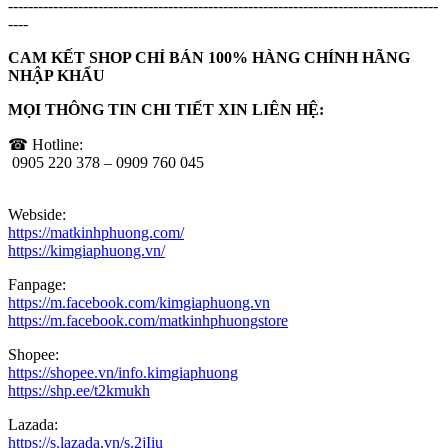
--------------------------------------------------------------------------------------
----
CAM KẾT SHOP CHỈ BÁN 100% HÀNG CHÍNH HÃNG
NHẬP KHẨU
MỌI THÔNG TIN CHI TIẾT XIN LIÊN HỆ:
☎ Hotline:
0905 220 378 – 0909 760 045
Webside:
https://matkinhphuong.com/
https://kimgiaphuong.vn/
Fanpage:
https://m.facebook.com/kimgiaphuong.vn
https://m.facebook.com/matkinhphuongstore
Shopee:
https://shopee.vn/info.kimgiaphuong
https://shp.ee/t2kmukh
Lazada:
https://s.lazada.vn/s.2jIiu