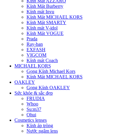
Kính Mát AZZARO
Kính Mát Burberry
Kính mát Invu
Kính Mát MICHAEL KORS
Kính Mát SMARTY
Kính mát V-idol
Kính Mát VOGUE
Prada
Ray-ban
EXFASH
VIGCOM
Kính mát Coach
MICHAEL KORS
Gọng Kính Michael Kors
Kính Mát MICHAEL KORS
OAKLEY
Gọng Kính OAKLEY
Sức khỏe & sắc đẹp
FRUDIA
Whoo
Su:m37
Ohui
Cosmetics lenses
Kính áp tròng
Nước ngâm lens