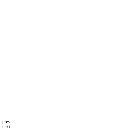
prev
next