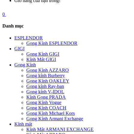
Giỏ hàng của bạn trống!
0
Danh mục
ESPLENDOR
Gọng Kính ESPLENDOR
GIGI
Gọng Kính GIGI
Kính Mát GIGI
Gọng Kính
Gọng Kính AZZARO
Gọng kính Burberry
Gọng Kính OAKLEY
Gọng kính Ray-ban
Gọng kính V-IDOL
Kính Gọng PRADA
Gọng Kính Vogue
Gọng Kính COACH
Gọng Kính Michael Kors
Gọng Kính Armani Exchange
Kính mát
Kính Mát ARMANI EXCHANGE