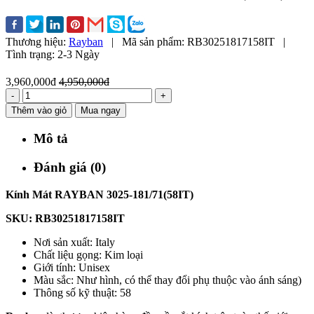
Thương hiệu:
Rayban
|
Mã sản phẩm:
RB30251817158IT
|
Tình trạng:
2-3 Ngày
3,960,000đ
4,950,000đ
-
+
Thêm vào giỏ
Mua ngay
Mô tả
Đánh giá (0)
Kính Mát
RAYBAN 3025-181/71(58IT)
SKU: RB30251817158IT
Nơi sản xuất: Italy
Chất liệu gọng: Kim loại
Giới tính: Unisex
Màu sắc: Như hình, có thể thay đổi phụ thuộc vào ánh sáng)
Thông số kỹ thuật: 58