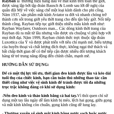
Rayban
là thương hiệu hàng đầu về mắt kính trên toàn thế giới,
được sáng lập bởi tập đoàn Bausch & Lomb sau lời đề nghị của
quân đội Mỹ về việc sáng chế một loại kính dành cho phi công.
Năm 1937, sản phẩm mắt kính Aviator ra đời và nhanh chóng trở
thành cơn sốt trong giới yêu thời trang cho đến tận bây giờ. Nối tiếp
thành công, Rayban tiếp tục giới thiệu nhiều mẫu kính mới như:
Rayban Wayfarer, Outdoors man... Các dòng kính thời trang của
Rayban dù ra mắt từ lâu nhưng vẫn được ưa chuộng vì phù hợp với
mọi thời đại. Năm 1999, Rayban chính thức trực thuộc tập đoàn
Luxottica của Ý và được phát triển với tiêu chí mạnh mẽ, biểu tượng
của huyền thoại và chất lượng đích thực, không ngại thử thách và
bất chấp thời gian để có thể tiếp cận được nhiều đối tượng khách
hàng từ trẻ trung năng động đến chính chắn, mạnh mẽ.
HƯỚNG DẪN SỬ DỤNG:
Để có một thị lực tối ưu, thời gian đeo kính được lâu và kéo dài
tuổi thọ của chiếc kính, bạn cần tuân thủ những thao tác cần
thiết cũng như việc vệ sinh kính để tránh được tối đa những
trục trặc không đáng có khi sử dụng kính:
-Nên đeo kính và tháo kính bằng cả hai tay.
Vì thói quen chỉ sử
dụng một tay lâu ngày dễ làm kính bị méo, lệch hai gọng, giữa gọng
và mắt kính không còn chuẩn, gọng kính cũng dễ lung lay.
- Thường xuyên vệ sinh mắt kính bằng nước sạch hoặc nước