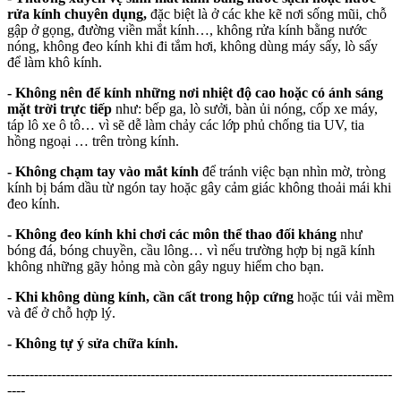
rửa kính chuyên dụng,
đặc biệt là ở các khe kẽ nơi sống mũi, chỗ
gập ở gọng, đường viền mắt kính…, không rửa kính bằng nước
nóng, không đeo kính khi đi tắm hơi, không dùng máy sấy, lò sấy
để làm khô kính.
- Không nên để kính những nơi nhiệt độ cao hoặc có ánh sáng
mặt trời trực tiếp
như: bếp ga, lò sưởi, bàn ủi nóng, cốp xe máy,
táp lô xe ô tô… vì sẽ dễ làm chảy các lớp phủ chống tia UV, tia
hồng ngoại … trên tròng kính.
- Không chạm tay vào mắt kính
để tránh việc bạn nhìn mờ, tròng
kính bị bám dầu từ ngón tay hoặc gây cảm giác không thoải mái khi
đeo kính.
- Không đeo kính khi chơi các môn thể thao đối kháng
như
bóng đá, bóng chuyền, cầu lông… vì nếu trường hợp bị ngã kính
không những gãy hỏng mà còn gây nguy hiểm cho bạn.
- Khi không dùng kính, cần cất trong hộp cứng
hoặc túi vải mềm
và để ở chỗ hợp lý.
- Không tự ý sửa chữa kính.
--------------------------------------------------------------------------------------
----