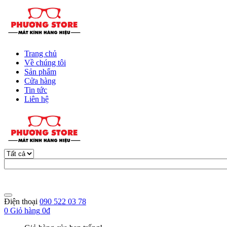
Trang chủ
Về chúng tôi
Sản phẩm
Cửa hàng
Tin tức
Liên hệ
Điện thoại
090 522 03 78
0
Giỏ hàng
0đ