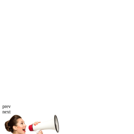
prev
next