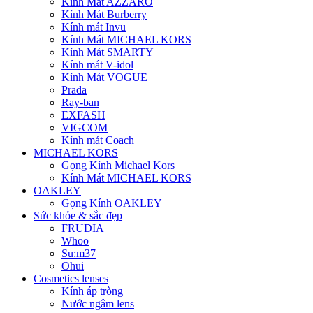
Kính Mát AZZARO
Kính Mát Burberry
Kính mát Invu
Kính Mát MICHAEL KORS
Kính Mát SMARTY
Kính mát V-idol
Kính Mát VOGUE
Prada
Ray-ban
EXFASH
VIGCOM
Kính mát Coach
MICHAEL KORS
Gọng Kính Michael Kors
Kính Mát MICHAEL KORS
OAKLEY
Gọng Kính OAKLEY
Sức khỏe & sắc đẹp
FRUDIA
Whoo
Su:m37
Ohui
Cosmetics lenses
Kính áp tròng
Nước ngâm lens