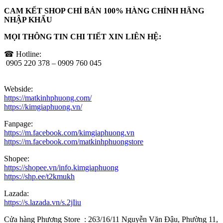
CAM KẾT SHOP CHỈ BÁN 100% HÀNG CHÍNH HÃNG
NHẬP KHẨU
MỌI THÔNG TIN CHI TIẾT XIN LIÊN HỆ:
☎ Hotline:
0905 220 378 – 0909 760 045
Webside:
https://matkinhphuong.com/
https://kimgiaphuong.vn/
Fanpage:
https://m.facebook.com/kimgiaphuong.vn
https://m.facebook.com/matkinhphuongstore
Shopee:
https://shopee.vn/info.kimgiaphuong
https://shp.ee/t2kmukh
Lazada:
https://s.lazada.vn/s.2jIiu
Cửa hàng Phương Store : 263/16/11 Nguyễn Văn Đậu, Phường 11,