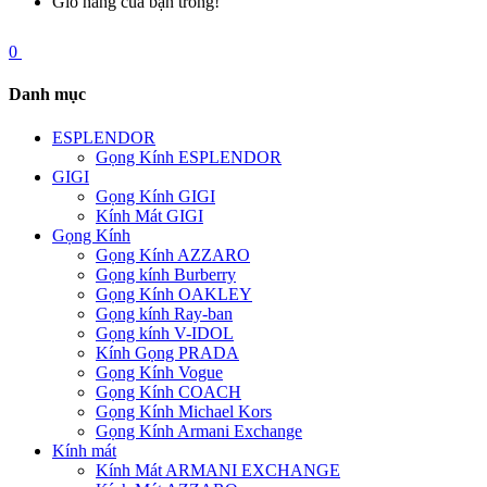
Giỏ hàng của bạn trống!
0
Danh mục
ESPLENDOR
Gọng Kính ESPLENDOR
GIGI
Gọng Kính GIGI
Kính Mát GIGI
Gọng Kính
Gọng Kính AZZARO
Gọng kính Burberry
Gọng Kính OAKLEY
Gọng kính Ray-ban
Gọng kính V-IDOL
Kính Gọng PRADA
Gọng Kính Vogue
Gọng Kính COACH
Gọng Kính Michael Kors
Gọng Kính Armani Exchange
Kính mát
Kính Mát ARMANI EXCHANGE