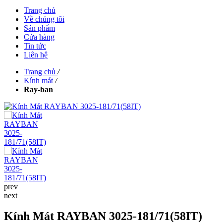
Trang chủ
Về chúng tôi
Sản phẩm
Cửa hàng
Tin tức
Liên hệ
Trang chủ
/
Kính mát
/
Ray-ban
prev
next
Kính Mát RAYBAN 3025-181/71(58IT)