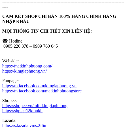
--------------------------------------------------------------------------------------
----
CAM KẾT SHOP CHỈ BÁN 100% HÀNG CHÍNH HÃNG
NHẬP KHẨU
MỌI THÔNG TIN CHI TIẾT XIN LIÊN HỆ:
☎ Hotline:
0905 220 378 – 0909 760 045
Webside:
https://matkinhphuong.com/
https://kimgiaphuong.vn/
Fanpage:
https://m.facebook.com/kimgiaphuong.vn
https://m.facebook.com/matkinhphuongstore
Shopee:
https://shopee.vn/info.kimgiaphuong
https://shp.ee/t2kmukh
Lazada:
https://s.lazada.vn/s.2jIiu