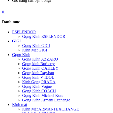
Giỏ hàng của bạn trống!
0
Danh mục
ESPLENDOR
Gọng Kính ESPLENDOR
GIGI
Gọng Kính GIGI
Kính Mát GIGI
Gọng Kính
Gọng Kính AZZARO
Gọng kính Burberry
Gọng Kính OAKLEY
Gọng kính Ray-ban
Gọng kính V-IDOL
Kính Gọng PRADA
Gọng Kính Vogue
Gọng Kính COACH
Gọng Kính Michael Kors
Gọng Kính Armani Exchange
Kính mát
Kính Mát ARMANI EXCHANGE