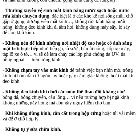
- Thường xuyên vệ sinh mắt kính bằng nước sạch hoặc nước
rửa kính chuyên dụng,
đặc biệt là ở các khe kẽ nơi sống mũi, chỗ
gập ở gọng, đường viền mắt kính…, không rửa kính bằng nước
nóng, không đeo kính khi đi tắm hơi, không dùng máy sấy, lò sấy
để làm khô kính.
- Không nên để kính những nơi nhiệt độ cao hoặc có ánh sáng
mặt trời trực tiếp
như: bếp ga, lò sưởi, bàn ủi nóng, cốp xe máy,
táp lô xe ô tô… vì sẽ dễ làm chảy các lớp phủ chống tia UV, tia
hồng ngoại … trên tròng kính.
- Không chạm tay vào mắt kính
để tránh việc bạn nhìn mờ, tròng
kính bị bám dầu từ ngón tay hoặc gây cảm giác không thoải mái khi
đeo kính.
- Không đeo kính khi chơi các môn thể thao đối kháng
như
bóng đá, bóng chuyền, cầu lông… vì nếu trường hợp bị ngã kính
không những gãy hỏng mà còn gây nguy hiểm cho bạn.
- Khi không dùng kính, cần cất trong hộp cứng
hoặc túi vải mềm
và để ở chỗ hợp lý.
- Không tự ý sửa chữa kính.