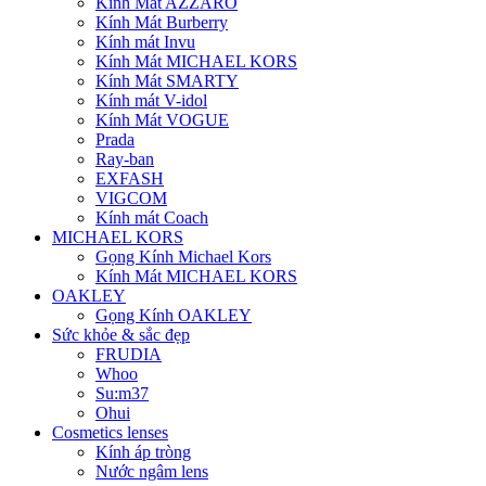
Kính Mát AZZARO
Kính Mát Burberry
Kính mát Invu
Kính Mát MICHAEL KORS
Kính Mát SMARTY
Kính mát V-idol
Kính Mát VOGUE
Prada
Ray-ban
EXFASH
VIGCOM
Kính mát Coach
MICHAEL KORS
Gọng Kính Michael Kors
Kính Mát MICHAEL KORS
OAKLEY
Gọng Kính OAKLEY
Sức khỏe & sắc đẹp
FRUDIA
Whoo
Su:m37
Ohui
Cosmetics lenses
Kính áp tròng
Nước ngâm lens