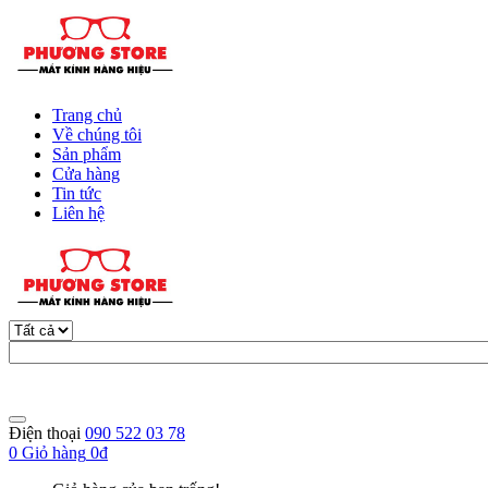
Trang chủ
Về chúng tôi
Sản phẩm
Cửa hàng
Tin tức
Liên hệ
Điện thoại
090 522 03 78
0
Giỏ hàng
0đ