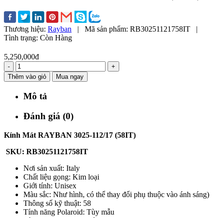
Thương hiệu:
Rayban
|
Mã sản phẩm:
RB30251121758IT
|
Tình trạng:
Còn Hàng
5,250,000đ
-
+
Thêm vào giỏ
Mua ngay
Mô tả
Đánh giá (0)
Kính Mát RAYBAN 3025-112/17 (58IT)
SKU: RB30251121758IT
Nơi sản xuất: Italy
Chất liệu gọng: Kim loại
Giới tính: Unisex
Màu sắc: Như hình, có thể thay đổi phụ thuộc vào ánh sáng)
Thông số kỹ thuật: 58
Tính năng Polaroid: Tùy mẫu