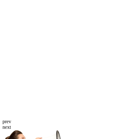
prev
next