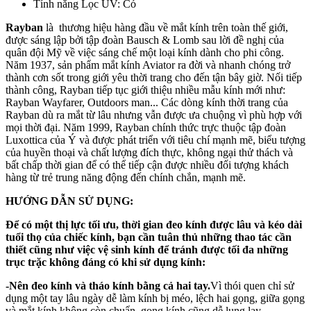
Tính năng Lọc UV: Có
Rayban
là thương hiệu hàng đầu về mắt kính trên toàn thế giới,
được sáng lập bởi tập đoàn Bausch & Lomb sau lời đề nghị của
quân đội Mỹ về việc sáng chế một loại kính dành cho phi công.
Năm 1937, sản phẩm mắt kính Aviator ra đời và nhanh chóng trở
thành cơn sốt trong giới yêu thời trang cho đến tận bây giờ. Nối tiếp
thành công, Rayban tiếp tục giới thiệu nhiều mẫu kính mới như:
Rayban Wayfarer, Outdoors man... Các dòng kính thời trang của
Rayban dù ra mắt từ lâu nhưng vẫn được ưa chuộng vì phù hợp với
mọi thời đại. Năm 1999, Rayban chính thức trực thuộc tập đoàn
Luxottica của Ý và được phát triển với tiêu chí mạnh mẽ, biểu tượng
của huyền thoại và chất lượng đích thực, không ngại thử thách và
bất chấp thời gian để có thể tiếp cận được nhiều đối tượng khách
hàng từ trẻ trung năng động đến chính chắn, mạnh mẽ.
HƯỚNG DẪN SỬ DỤNG:
Để có một thị lực tối ưu, thời gian đeo kính được lâu và kéo dài
tuổi thọ của chiếc kính, bạn cần tuân thủ những thao tác cần
thiết cũng như việc vệ sinh kính để tránh được tối đa những
trục trặc không đáng có khi sử dụng kính:
-Nên đeo kính và tháo kính bằng cả hai tay.
Vì thói quen chỉ sử
dụng một tay lâu ngày dễ làm kính bị méo, lệch hai gọng, giữa gọng
và mắt kính không còn chuẩn, gọng kính cũng dễ lung lay.