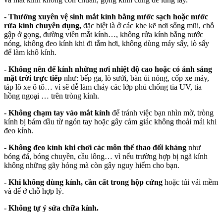
- Thường xuyên vệ sinh mắt kính bằng nước sạch hoặc nước
rửa kính chuyên dụng,
đặc biệt là ở các khe kẽ nơi sống mũi, chỗ
gập ở gọng, đường viền mắt kính…, không rửa kính bằng nước
nóng, không đeo kính khi đi tắm hơi, không dùng máy sấy, lò sấy
để làm khô kính.
- Không nên để kính những nơi nhiệt độ cao hoặc có ánh sáng
mặt trời trực tiếp
như: bếp ga, lò sưởi, bàn ủi nóng, cốp xe máy,
táp lô xe ô tô… vì sẽ dễ làm chảy các lớp phủ chống tia UV, tia
hồng ngoại … trên tròng kính.
- Không chạm tay vào mắt kính
để tránh việc bạn nhìn mờ, tròng
kính bị bám dầu từ ngón tay hoặc gây cảm giác không thoải mái khi
đeo kính.
- Không đeo kính khi chơi các môn thể thao đối kháng
như
bóng đá, bóng chuyền, cầu lông… vì nếu trường hợp bị ngã kính
không những gãy hỏng mà còn gây nguy hiểm cho bạn.
- Khi không dùng kính, cần cất trong hộp cứng
hoặc túi vải mềm
và để ở chỗ hợp lý.
- Không tự ý sửa chữa kính.