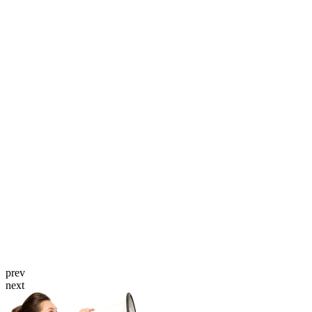
prev
next