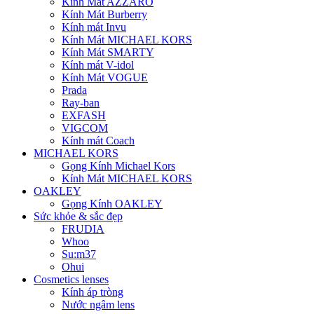
Kính Mát AZZARO
Kính Mát Burberry
Kính mát Invu
Kính Mát MICHAEL KORS
Kính Mát SMARTY
Kính mát V-idol
Kính Mát VOGUE
Prada
Ray-ban
EXFASH
VIGCOM
Kính mát Coach
MICHAEL KORS
Gọng Kính Michael Kors
Kính Mát MICHAEL KORS
OAKLEY
Gọng Kính OAKLEY
Sức khỏe & sắc đẹp
FRUDIA
Whoo
Su:m37
Ohui
Cosmetics lenses
Kính áp tròng
Nước ngâm lens