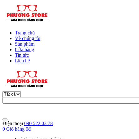
Trang chủ
Về chúng tôi
Sản phẩm
Cửa hàng
Tin tức
Liên hệ
Điện thoại
090 522 03 78
0
Giỏ hàng
0đ