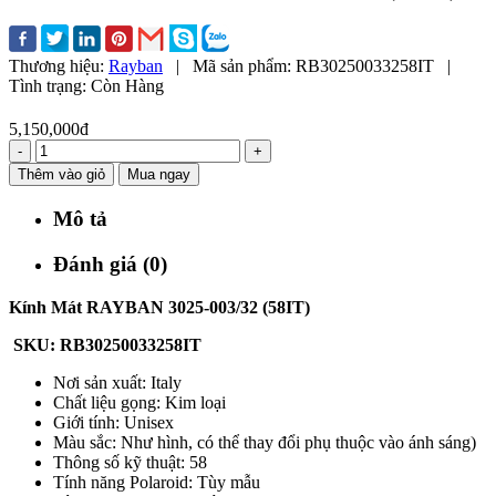
Thương hiệu:
Rayban
|
Mã sản phẩm:
RB30250033258IT
|
Tình trạng:
Còn Hàng
5,150,000đ
-
+
Thêm vào giỏ
Mua ngay
Mô tả
Đánh giá (0)
Kính Mát RAYBAN 3025-003/32 (58IT)
SKU: RB30250033258IT
Nơi sản xuất: Italy
Chất liệu gọng: Kim loại
Giới tính: Unisex
Màu sắc: Như hình, có thể thay đổi phụ thuộc vào ánh sáng)
Thông số kỹ thuật: 58
Tính năng Polaroid: Tùy mẫu