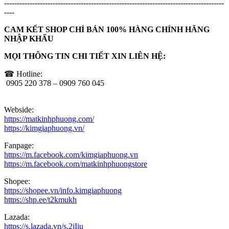
--------------------------------------------------------------------------------------
----
CAM KẾT SHOP CHỈ BÁN 100% HÀNG CHÍNH HÃNG
NHẬP KHẨU
MỌI THÔNG TIN CHI TIẾT XIN LIÊN HỆ:
☎ Hotline:
0905 220 378 – 0909 760 045
Webside:
https://matkinhphuong.com/
https://kimgiaphuong.vn/
Fanpage:
https://m.facebook.com/kimgiaphuong.vn
https://m.facebook.com/matkinhphuongstore
Shopee:
https://shopee.vn/info.kimgiaphuong
https://shp.ee/t2kmukh
Lazada:
https://s.lazada.vn/s.2jIiu