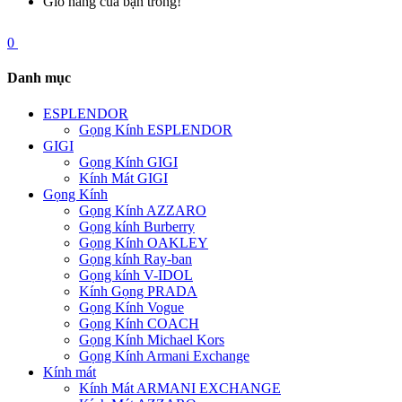
Giỏ hàng của bạn trống!
0
Danh mục
ESPLENDOR
Gọng Kính ESPLENDOR
GIGI
Gọng Kính GIGI
Kính Mát GIGI
Gọng Kính
Gọng Kính AZZARO
Gọng kính Burberry
Gọng Kính OAKLEY
Gọng kính Ray-ban
Gọng kính V-IDOL
Kính Gọng PRADA
Gọng Kính Vogue
Gọng Kính COACH
Gọng Kính Michael Kors
Gọng Kính Armani Exchange
Kính mát
Kính Mát ARMANI EXCHANGE