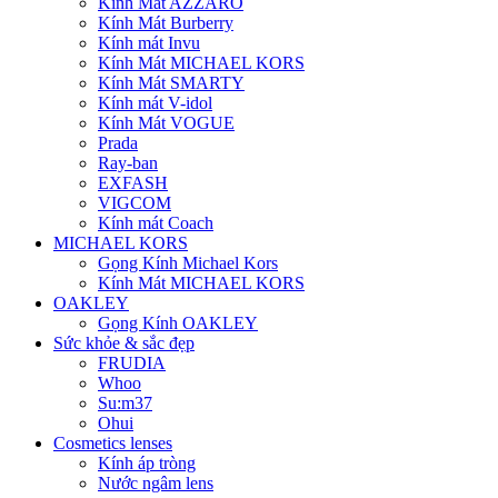
Kính Mát AZZARO
Kính Mát Burberry
Kính mát Invu
Kính Mát MICHAEL KORS
Kính Mát SMARTY
Kính mát V-idol
Kính Mát VOGUE
Prada
Ray-ban
EXFASH
VIGCOM
Kính mát Coach
MICHAEL KORS
Gọng Kính Michael Kors
Kính Mát MICHAEL KORS
OAKLEY
Gọng Kính OAKLEY
Sức khỏe & sắc đẹp
FRUDIA
Whoo
Su:m37
Ohui
Cosmetics lenses
Kính áp tròng
Nước ngâm lens