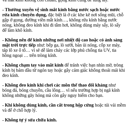
- Thường xuyên vệ sinh mắt kính bằng nước sạch hoặc nước
rửa kính chuyên dụng,
đặc biệt là ở các khe kẽ nơi sống mũi, chỗ
gập ở gọng, đường viền mắt kính…, không rửa kính bằng nước
nóng, không đeo kính khi đi tắm hơi, không dùng máy sấy, lò sấy
để làm khô kính.
- Không nên để kính những nơi nhiệt độ cao hoặc có ánh sáng
mặt trời trực tiếp
như: bếp ga, lò sưởi, bàn ủi nóng, cốp xe máy,
táp lô xe ô tô… vì sẽ dễ làm chảy các lớp phủ chống tia UV, tia
hồng ngoại … trên tròng kính.
- Không chạm tay vào mắt kính
để tránh việc bạn nhìn mờ, tròng
kính bị bám dầu từ ngón tay hoặc gây cảm giác không thoải mái khi
đeo kính.
- Không đeo kính khi chơi các môn thể thao đối kháng
như
bóng đá, bóng chuyền, cầu lông… vì nếu trường hợp bị ngã kính
không những gãy hỏng mà còn gây nguy hiểm cho bạn.
- Khi không dùng kính, cần cất trong hộp cứng
hoặc túi vải mềm
và để ở chỗ hợp lý.
- Không tự ý sửa chữa kính.