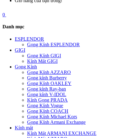
Giỏ hàng của bạn trống!
0
Danh mục
ESPLENDOR
Gọng Kính ESPLENDOR
GIGI
Gọng Kính GIGI
Kính Mát GIGI
Gọng Kính
Gọng Kính AZZARO
Gọng kính Burberry
Gọng Kính OAKLEY
Gọng kính Ray-ban
Gọng kính V-IDOL
Kính Gọng PRADA
Gọng Kính Vogue
Gọng Kính COACH
Gọng Kính Michael Kors
Gọng Kính Armani Exchange
Kính mát
Kính Mát ARMANI EXCHANGE