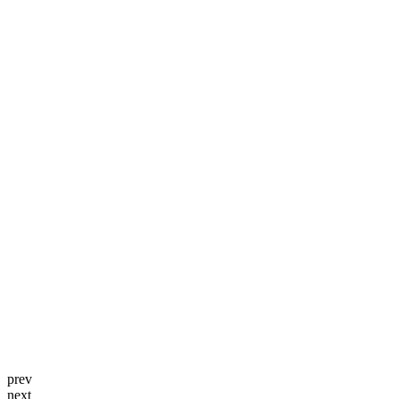
prev
next