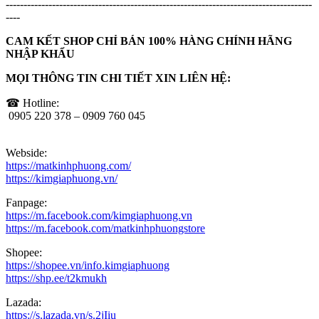
--------------------------------------------------------------------------------------
----
CAM KẾT SHOP CHỈ BÁN 100% HÀNG CHÍNH HÃNG
NHẬP KHẨU
MỌI THÔNG TIN CHI TIẾT XIN LIÊN HỆ:
☎ Hotline:
0905 220 378 – 0909 760 045
Webside:
https://matkinhphuong.com/
https://kimgiaphuong.vn/
Fanpage:
https://m.facebook.com/kimgiaphuong.vn
https://m.facebook.com/matkinhphuongstore
Shopee:
https://shopee.vn/info.kimgiaphuong
https://shp.ee/t2kmukh
Lazada:
https://s.lazada.vn/s.2jIiu