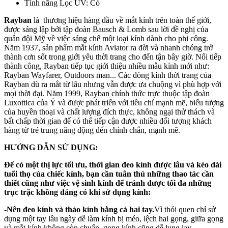
Tính năng Lọc UV: Có
Rayban
là thương hiệu hàng đầu về mắt kính trên toàn thế giới,
được sáng lập bởi tập đoàn Bausch & Lomb sau lời đề nghị của
quân đội Mỹ về việc sáng chế một loại kính dành cho phi công.
Năm 1937, sản phẩm mắt kính Aviator ra đời và nhanh chóng trở
thành cơn sốt trong giới yêu thời trang cho đến tận bây giờ. Nối tiếp
thành công, Rayban tiếp tục giới thiệu nhiều mẫu kính mới như:
Rayban Wayfarer, Outdoors man... Các dòng kính thời trang của
Rayban dù ra mắt từ lâu nhưng vẫn được ưa chuộng vì phù hợp với
mọi thời đại. Năm 1999, Rayban chính thức trực thuộc tập đoàn
Luxottica của Ý và được phát triển với tiêu chí mạnh mẽ, biểu tượng
của huyền thoại và chất lượng đích thực, không ngại thử thách và
bất chấp thời gian để có thể tiếp cận được nhiều đối tượng khách
hàng từ trẻ trung năng động đến chính chắn, mạnh mẽ.
HƯỚNG DẪN SỬ DỤNG:
Để có một thị lực tối ưu, thời gian đeo kính được lâu và kéo dài
tuổi thọ của chiếc kính, bạn cần tuân thủ những thao tác cần
thiết cũng như việc vệ sinh kính để tránh được tối đa những
trục trặc không đáng có khi sử dụng kính:
-Nên đeo kính và tháo kính bằng cả hai tay.
Vì thói quen chỉ sử
dụng một tay lâu ngày dễ làm kính bị méo, lệch hai gọng, giữa gọng
và mắt kính không còn chuẩn, gọng kính cũng dễ lung lay.