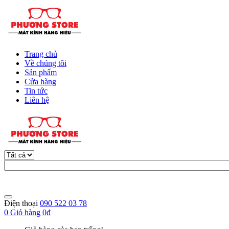
Trang chủ
Về chúng tôi
Sản phẩm
Cửa hàng
Tin tức
Liên hệ
Điện thoại
090 522 03 78
0
Giỏ hàng
0đ