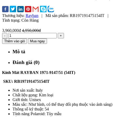
Thương hiệu:
Rayban
|
Mã sản phẩm:
RB197191475154IT
|
Tình trạng:
Còn Hàng
3,960,000đ
4,950,000đ
-
+
Thêm vào giỏ
Mua ngay
Mô tả
Đánh giá (0)
Kính Mát RAYBAN 1971-9147/51 (54IT)
SKU: RB197191475154IT
Nơi sản xuất: Italy
Chất liệu gọng: Kim loại
Giới tính: Unisex
Màu sắc: Như hình, có thể thay đổi phụ thuộc vào ánh sáng)
Thông số kỹ thuật: 54
Tính năng Polaroid: Tùy mẫu