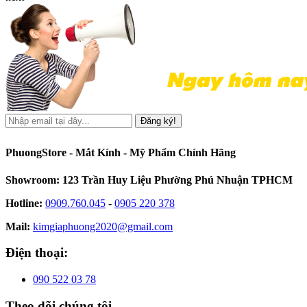
Đăng ký!
PhuongStore - Mắt Kính - Mỹ Phẩm Chính Hãng
Showroom: 123 Trần Huy Liệu Phường Phú Nhuận TPHCM
Hotline:
0909.760.045
-
0905 220 378
Mail:
kimgiaphuong2020@gmail.com
Điện thoại:
090 522 03 78
Theo dõi chúng tôi