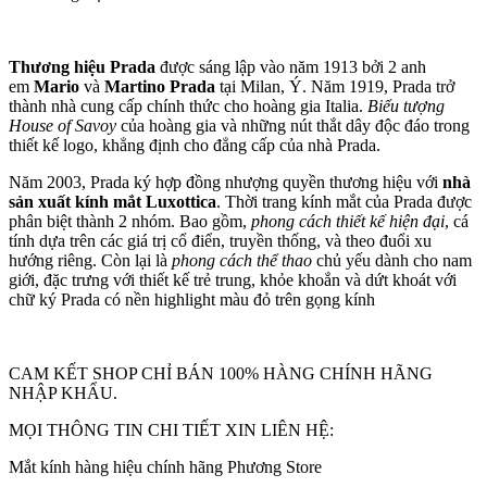
Thương hiệu Prada
được sáng lập vào năm 1913 bởi 2 anh
em
Mario
và
Martino Prada
tại Milan, Ý. Năm 1919, Prada trở
thành nhà cung cấp chính thức cho hoàng gia Italia.
Biểu tượng
House of Savoy
của hoàng gia và những nút thắt dây độc đáo trong
thiết kế logo, khẳng định cho đẳng cấp của nhà Prada.
Năm 2003, Prada ký hợp đồng nhượng quyền thương hiệu với
nhà
sản xuất kính mắt Luxottica
. Thời trang kính mắt của Prada được
phân biệt thành 2 nhóm. Bao gồm,
phong cách thiết kế hiện đại
, cá
tính dựa trên các giá trị cổ điển, truyền thống, và theo đuổi xu
hướng riêng. Còn lại là
phong cách thể thao
chủ yếu dành cho nam
giới, đặc trưng với thiết kế trẻ trung, khỏe khoắn và dứt khoát với
chữ ký Prada có nền highlight màu đỏ trên gọng kính
CAM KẾT SHOP CHỈ BÁN 100% HÀNG CHÍNH HÃNG
NHẬP KHẨU.
MỌI THÔNG TIN CHI TIẾT XIN LIÊN HỆ:
Mắt kính hàng hiệu chính hãng Phương Store