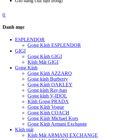
Giỏ hàng của bạn trống!
0
Danh mục
ESPLENDOR
Gọng Kính ESPLENDOR
GIGI
Gọng Kính GIGI
Kính Mát GIGI
Gọng Kính
Gọng Kính AZZARO
Gọng kính Burberry
Gọng Kính OAKLEY
Gọng kính Ray-ban
Gọng kính V-IDOL
Kính Gọng PRADA
Gọng Kính Vogue
Gọng Kính COACH
Gọng Kính Michael Kors
Gọng Kính Armani Exchange
Kính mát
Kính Mát ARMANI EXCHANGE