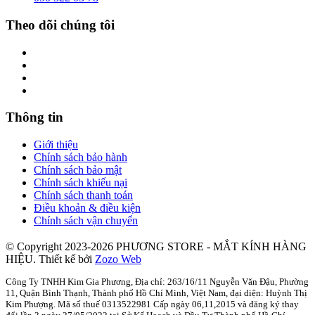
Theo dõi chúng tôi
Thông tin
Giới thiệu
Chính sách bảo hành
Chính sách bảo mật
Chính sách khiếu nại
Chính sách thanh toán
Điều khoản & điều kiện
Chính sách vận chuyển
© Copyright 2023-2026 PHƯƠNG STORE - MẮT KÍNH HÀNG
HIỆU.
Thiết kế bởi
Zozo Web
Công Ty TNHH Kim Gia Phương, Địa chỉ: 263/16/11 Nguyễn Văn Đậu, Phường
11, Quận Bình Thạnh, Thành phố Hồ Chí Minh, Việt Nam, đại diện: Huỳnh Thị
Kim Phượng. Mã số thuế 0313522981 Cấp ngày 06,11,2015 và đăng ký thay