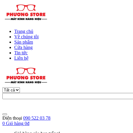
Trang chủ
Về chúng tôi
Sản phẩm
Cửa hàng
Tin tức
Liên hệ
Điện thoại
090 522 03 78
0
Giỏ hàng
0đ