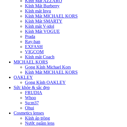
Kính Mát AZZARO
Kính Mát Burberry
Kính mát Invu
Kính Mát MICHAEL KORS
Kính Mát SMARTY
Kính mát V-idol
Kính Mát VOGUE
Prada
Ray-ban
EXFASH
VIGCOM
Kính mát Coach
MICHAEL KORS
Gọng Kính Michael Kors
Kính Mát MICHAEL KORS
OAKLEY
Gọng Kính OAKLEY
Sức khỏe & sắc đẹp
FRUDIA
Whoo
Su:m37
Ohui
Cosmetics lenses
Kính áp tròng
Nước ngâm lens