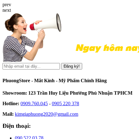
prev
next
Đăng ký!
PhuongStore - Mắt Kính - Mỹ Phẩm Chính Hãng
Showroom: 123 Trần Huy Liệu Phường Phú Nhuận TPHCM
Hotline:
0909.760.045
-
0905 220 378
Mail:
kimgiaphuong2020@gmail.com
Điện thoại:
090 522 03 78