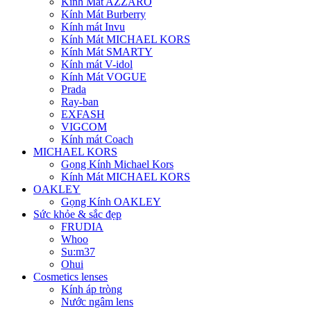
Kính Mát AZZARO
Kính Mát Burberry
Kính mát Invu
Kính Mát MICHAEL KORS
Kính Mát SMARTY
Kính mát V-idol
Kính Mát VOGUE
Prada
Ray-ban
EXFASH
VIGCOM
Kính mát Coach
MICHAEL KORS
Gọng Kính Michael Kors
Kính Mát MICHAEL KORS
OAKLEY
Gọng Kính OAKLEY
Sức khỏe & sắc đẹp
FRUDIA
Whoo
Su:m37
Ohui
Cosmetics lenses
Kính áp tròng
Nước ngâm lens