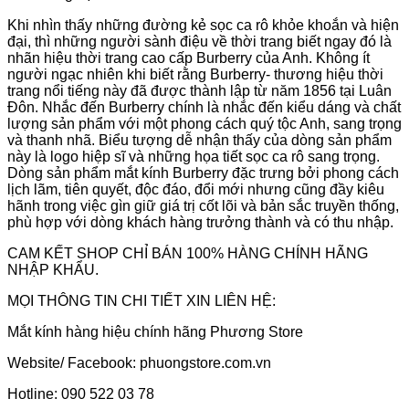
Khi nhìn thấy những đường kẻ sọc ca rô khỏe khoắn và hiện
đại, thì những người sành điệu về thời trang biết ngay đó là
nhãn hiệu thời trang cao cấp Burberry của Anh. Không ít
người ngạc nhiên khi biết rằng Burberry- thương hiệu thời
trang nổi tiếng này đã được thành lập từ năm 1856 tại Luân
Đôn. Nhắc đến Burberry chính là nhắc đến kiểu dáng và chất
lượng sản phẩm với một phong cách quý tộc Anh, sang trọng
và thanh nhã. Biểu tượng dễ nhận thấy của dòng sản phẩm
này là logo hiệp sĩ và những họa tiết sọc ca rô sang trọng.
Dòng sản phẩm mắt kính Burberry đặc trưng bởi phong cách
lịch lãm, tiên quyết, độc đáo, đổi mới nhưng cũng đầy kiêu
hãnh trong việc gìn giữ giá trị cốt lõi và bản sắc truyền thống,
phù hợp với dòng khách hàng trưởng thành và có thu nhập.
CAM KẾT SHOP CHỈ BÁN 100% HÀNG CHÍNH HÃNG
NHẬP KHẨU.
MỌI THÔNG TIN CHI TIẾT XIN LIÊN HỆ:
Mắt kính hàng hiệu chính hãng Phương Store
Website/ Facebook: phuongstore.com.vn
Hotline: 090 522 03 78