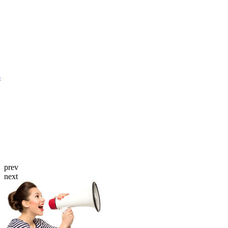
prev
next