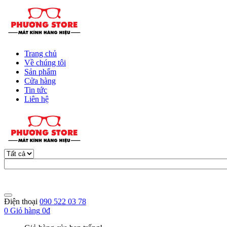
Trang chủ
Về chúng tôi
Sản phẩm
Cửa hàng
Tin tức
Liên hệ
Điện thoại
090 522 03 78
0
Giỏ hàng
0đ