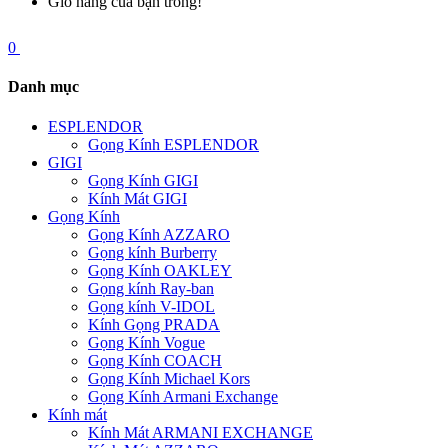
Giỏ hàng của bạn trống!
0
Danh mục
ESPLENDOR
Gọng Kính ESPLENDOR
GIGI
Gọng Kính GIGI
Kính Mát GIGI
Gọng Kính
Gọng Kính AZZARO
Gọng kính Burberry
Gọng Kính OAKLEY
Gọng kính Ray-ban
Gọng kính V-IDOL
Kính Gọng PRADA
Gọng Kính Vogue
Gọng Kính COACH
Gọng Kính Michael Kors
Gọng Kính Armani Exchange
Kính mát
Kính Mát ARMANI EXCHANGE