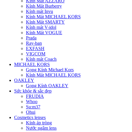
Kính Mát AZZARO
Kính Mát Burberry
Kính mát Invu
Kính Mát MICHAEL KORS
Kính Mát SMARTY
Kính mát V-idol
Kính Mát VOGUE
Prada
Ray-ban
EXFASH
VIGCOM
Kính mát Coach
MICHAEL KORS
Gọng Kính Michael Kors
Kính Mát MICHAEL KORS
OAKLEY
Gọng Kính OAKLEY
Sức khỏe & sắc đẹp
FRUDIA
Whoo
Su:m37
Ohui
Cosmetics lenses
Kính áp tròng
Nước ngâm lens