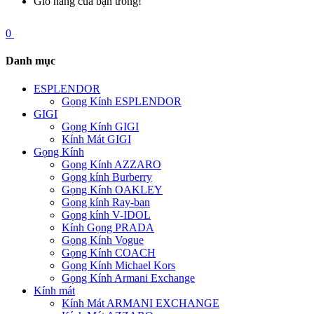
Giỏ hàng của bạn trống!
0
Danh mục
ESPLENDOR
Gọng Kính ESPLENDOR
GIGI
Gọng Kính GIGI
Kính Mát GIGI
Gọng Kính
Gọng Kính AZZARO
Gọng kính Burberry
Gọng Kính OAKLEY
Gọng kính Ray-ban
Gọng kính V-IDOL
Kính Gọng PRADA
Gọng Kính Vogue
Gọng Kính COACH
Gọng Kính Michael Kors
Gọng Kính Armani Exchange
Kính mát
Kính Mát ARMANI EXCHANGE