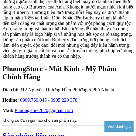
những người sành điệu về thời trang biết ngay đó là nhãn hiệu thời
trang cao cấp Burberry của Anh. Không ít người ngạc nhiên khi biết
rằng Burberry- thương hiệu thời trang nổi tiếng này đã được thành
lập từ năm 1856 tại Luân Đôn. Nhắc đến Burberry chính là nhắc
đến kiểu dáng và chất lượng sản phẩm với một phong cách quý tộc
Anh, sang trọng và thanh nhã. Biểu tượng dễ nhận thấy của dòng
sản phẩm này là logo hiệp sĩ và những họa tiết sọc ca rô sang trọng.
Dòng sản phẩm mắt kính Burberry đặc trưng bởi phong cách lịch
lãm, tiên quyết, độc đáo, đổi mới nhưng cũng đầy kiêu hãnh trong
việc gìn giữ giá trị cốt lõi và bản sắc truyền thống, phù hợp với dòng
khách hàng trưởng thành và có thu nhập.
PhuongStore - Mắt Kính - Mỹ Phẩm
Chính Hãng
Địa chỉ:
312 Nguyễn Thượng Hiền Phường 5 Phú Nhuận
Hotline:
0909.760.045
-
0905 220 378
Mail:
Phuongstore2020@gmail.com
Không có đánh giá nào cho sản phẩm này.
Sản phẩm liên quan