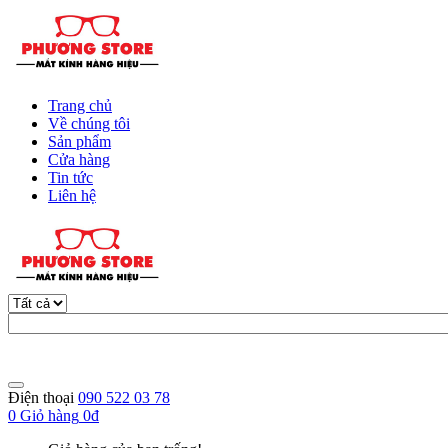
Trang chủ
Về chúng tôi
Sản phẩm
Cửa hàng
Tin tức
Liên hệ
Điện thoại
090 522 03 78
0
Giỏ hàng
0đ