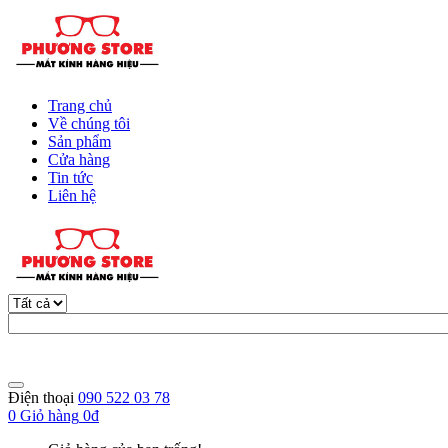
Trang chủ
Về chúng tôi
Sản phẩm
Cửa hàng
Tin tức
Liên hệ
Điện thoại
090 522 03 78
0
Giỏ hàng
0đ