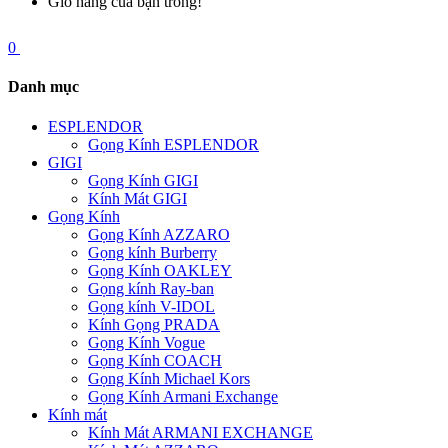
Giỏ hàng của bạn trống!
0
Danh mục
ESPLENDOR
Gọng Kính ESPLENDOR
GIGI
Gọng Kính GIGI
Kính Mát GIGI
Gọng Kính
Gọng Kính AZZARO
Gọng kính Burberry
Gọng Kính OAKLEY
Gọng kính Ray-ban
Gọng kính V-IDOL
Kính Gọng PRADA
Gọng Kính Vogue
Gọng Kính COACH
Gọng Kính Michael Kors
Gọng Kính Armani Exchange
Kính mát
Kính Mát ARMANI EXCHANGE