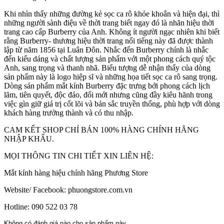
Khi nhìn thấy những đường kẻ sọc ca rô khỏe khoắn và hiện đại, thì
những người sành điệu về thời trang biết ngay đó là nhãn hiệu thời
trang cao cấp Burberry của Anh. Không ít người ngạc nhiên khi biết
rằng Burberry- thương hiệu thời trang nổi tiếng này đã được thành
lập từ năm 1856 tại Luân Đôn. Nhắc đến Burberry chính là nhắc
đến kiểu dáng và chất lượng sản phẩm với một phong cách quý tộc
Anh, sang trọng và thanh nhã. Biểu tượng dễ nhận thấy của dòng
sản phẩm này là logo hiệp sĩ và những họa tiết sọc ca rô sang trọng.
Dòng sản phẩm mắt kính Burberry đặc trưng bởi phong cách lịch
lãm, tiên quyết, độc đáo, đổi mới nhưng cũng đầy kiêu hãnh trong
việc gìn giữ giá trị cốt lõi và bản sắc truyền thống, phù hợp với dòng
khách hàng trưởng thành và có thu nhập.
CAM KẾT SHOP CHỈ BÁN 100% HÀNG CHÍNH HÃNG
NHẬP KHẨU.
MỌI THÔNG TIN CHI TIẾT XIN LIÊN HỆ:
Mắt kính hàng hiệu chính hãng Phương Store
Website/ Facebook: phuongstore.com.vn
Hotline: 090 522 03 78
Không có đánh giá nào cho sản phẩm này.