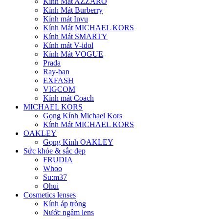
Kính Mát AZZARO
Kính Mát Burberry
Kính mát Invu
Kính Mát MICHAEL KORS
Kính Mát SMARTY
Kính mát V-idol
Kính Mát VOGUE
Prada
Ray-ban
EXFASH
VIGCOM
Kính mát Coach
MICHAEL KORS
Gọng Kính Michael Kors
Kính Mát MICHAEL KORS
OAKLEY
Gọng Kính OAKLEY
Sức khỏe & sắc đẹp
FRUDIA
Whoo
Su:m37
Ohui
Cosmetics lenses
Kính áp tròng
Nước ngâm lens