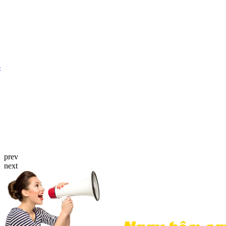
prev
next