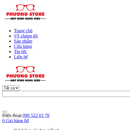
Trang chủ
Về chúng tôi
Sản phẩm
Cửa hàng
Tin tức
Liên hệ
Điện thoại
090 522 03 78
0
Giỏ hàng
0đ