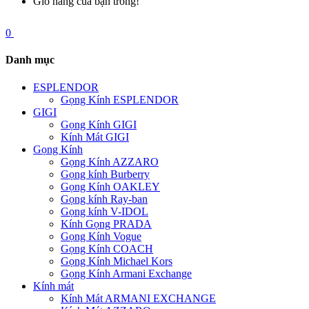
Giỏ hàng của bạn trống!
0
Danh mục
ESPLENDOR
Gọng Kính ESPLENDOR
GIGI
Gọng Kính GIGI
Kính Mát GIGI
Gọng Kính
Gọng Kính AZZARO
Gọng kính Burberry
Gọng Kính OAKLEY
Gọng kính Ray-ban
Gọng kính V-IDOL
Kính Gọng PRADA
Gọng Kính Vogue
Gọng Kính COACH
Gọng Kính Michael Kors
Gọng Kính Armani Exchange
Kính mát
Kính Mát ARMANI EXCHANGE