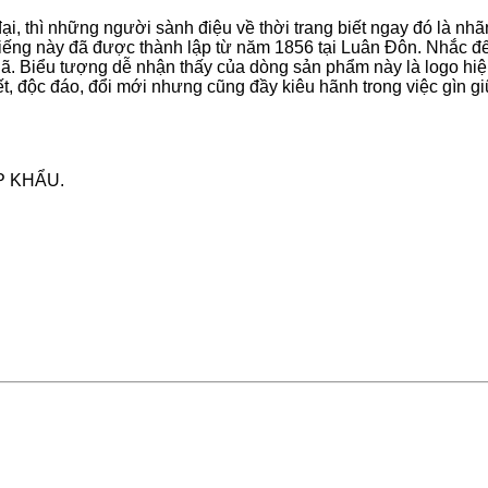
i, thì những người sành điệu về thời trang biết ngay đó là nhã
i tiếng này đã được thành lập từ năm 1856 tại Luân Đôn. Nhắc đ
ã. Biểu tượng dễ nhận thấy của dòng sản phẩm này là logo hiệp
t, độc đáo, đổi mới nhưng cũng đầy kiêu hãnh trong việc gìn giữ
P KHẨU.