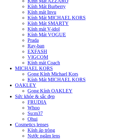
Kính Mát AZZARO
Kính Mát Burberry
Kính mát Invu
Kính Mát MICHAEL KORS
Kính Mát SMARTY
Kính mát V-idol
Kính Mát VOGUE
Prada
Ray-ban
EXFASH
VIGCOM
Kính mát Coach
MICHAEL KORS
Gọng Kính Michael Kors
Kính Mát MICHAEL KORS
OAKLEY
Gọng Kính OAKLEY
Sức khỏe & sắc đẹp
FRUDIA
Whoo
Su:m37
Ohui
Cosmetics lenses
Kính áp tròng
Nước ngâm lens