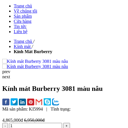
Trang chủ
Về chúng tôi
Sản phẩm
Cửa hàng
Tin tức
Liên hệ
Trang chủ
/
Kính mát
/
Kính Mát Burberry
prev
next
Kính mát Burberry 3081 màu nâu
Mã sản phẩm:
KI5994
|
Tình trạng:
4,865,000đ
6,950,000đ
-
+