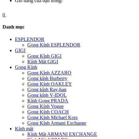
Giỏ hàng của bạn trống!
0
Danh mục
ESPLENDOR
Gọng Kính ESPLENDOR
GIGI
Gọng Kính GIGI
Kính Mát GIGI
Gọng Kính
Gọng Kính AZZARO
Gọng kính Burberry
Gọng Kính OAKLEY
Gọng kính Ray-ban
Gọng kính V-IDOL
Kính Gọng PRADA
Gọng Kính Vogue
Gọng Kính COACH
Gọng Kính Michael Kors
Gọng Kính Armani Exchange
Kính mát
Kính Mát ARMANI EXCHANGE