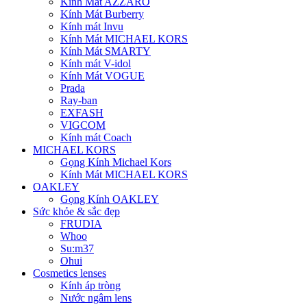
Kính Mát AZZARO
Kính Mát Burberry
Kính mát Invu
Kính Mát MICHAEL KORS
Kính Mát SMARTY
Kính mát V-idol
Kính Mát VOGUE
Prada
Ray-ban
EXFASH
VIGCOM
Kính mát Coach
MICHAEL KORS
Gọng Kính Michael Kors
Kính Mát MICHAEL KORS
OAKLEY
Gọng Kính OAKLEY
Sức khỏe & sắc đẹp
FRUDIA
Whoo
Su:m37
Ohui
Cosmetics lenses
Kính áp tròng
Nước ngâm lens