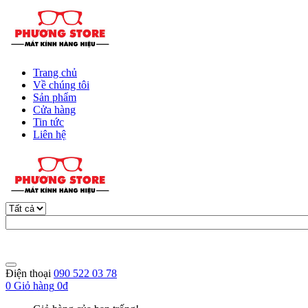
Trang chủ
Về chúng tôi
Sản phẩm
Cửa hàng
Tin tức
Liên hệ
Điện thoại
090 522 03 78
0
Giỏ hàng
0đ