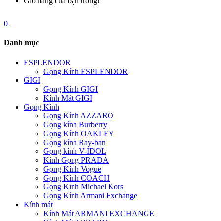
Giỏ hàng của bạn trống!
0
Danh mục
ESPLENDOR
Gọng Kính ESPLENDOR
GIGI
Gọng Kính GIGI
Kính Mát GIGI
Gọng Kính
Gọng Kính AZZARO
Gọng kính Burberry
Gọng Kính OAKLEY
Gọng kính Ray-ban
Gọng kính V-IDOL
Kính Gọng PRADA
Gọng Kính Vogue
Gọng Kính COACH
Gọng Kính Michael Kors
Gọng Kính Armani Exchange
Kính mát
Kính Mát ARMANI EXCHANGE