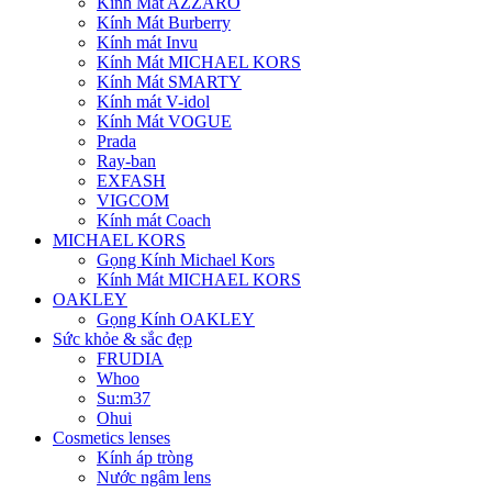
Kính Mát AZZARO
Kính Mát Burberry
Kính mát Invu
Kính Mát MICHAEL KORS
Kính Mát SMARTY
Kính mát V-idol
Kính Mát VOGUE
Prada
Ray-ban
EXFASH
VIGCOM
Kính mát Coach
MICHAEL KORS
Gọng Kính Michael Kors
Kính Mát MICHAEL KORS
OAKLEY
Gọng Kính OAKLEY
Sức khỏe & sắc đẹp
FRUDIA
Whoo
Su:m37
Ohui
Cosmetics lenses
Kính áp tròng
Nước ngâm lens