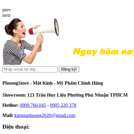
prev
next
Đăng ký!
PhuongStore - Mắt Kính - Mỹ Phẩm Chính Hãng
Showroom: 123 Trần Huy Liệu Phường Phú Nhuận TPHCM
Hotline:
0909.760.045
-
0905 220 378
Mail:
kimgiaphuong2020@gmail.com
Điện thoại: