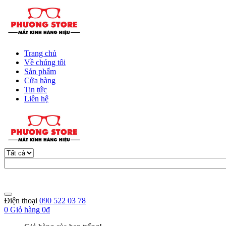
Trang chủ
Về chúng tôi
Sản phẩm
Cửa hàng
Tin tức
Liên hệ
Điện thoại
090 522 03 78
0
Giỏ hàng
0đ