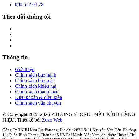
090 522 03 78
Theo dõi chúng tôi
Thông tin
Giới thiệu
Chính sách bảo hành
Chính sách bảo mật
Chính sách khiếu nại
Chính sách thanh toán
Điều khoản & điều kiện
Chính sách vận chuyển
© Copyright 2023-2026 PHƯƠNG STORE - MẮT KÍNH HÀNG
HIỆU.
Thiết kế bởi
Zozo Web
Công Ty TNHH Kim Gia Phương, Địa chỉ: 263/16/11 Nguyễn Văn Đậu, Phường
11, Quận Bình Thạnh, Thành phố Hồ Chí Minh, Việt Nam, đại diện: Huỳnh Thị