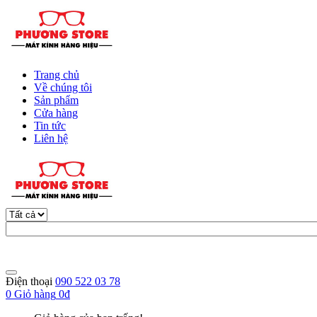
Trang chủ
Về chúng tôi
Sản phẩm
Cửa hàng
Tin tức
Liên hệ
Điện thoại
090 522 03 78
0
Giỏ hàng
0đ