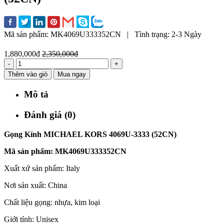
Mã sản phẩm:
MK4069U333352CN
|
Tình trạng:
2-3 Ngày
1,880,000đ
2,350,000đ
-
+
Thêm vào giỏ
Mua ngay
Mô tả
Đánh giá (0)
Gọng Kính MICHAEL KORS 4069U-3333 (52CN)
Mã sản phẩm: MK4069U333352CN
Xuất xứ sản phẩm: Italy
Nơi sản xuất: China
Chất liệu gọng: nhựa, kim loại
Giới tính: Unisex