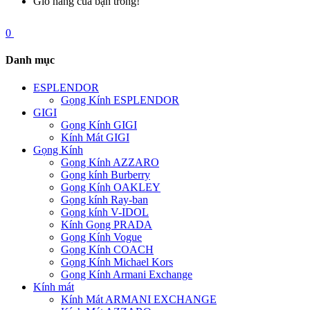
Giỏ hàng của bạn trống!
0
Danh mục
ESPLENDOR
Gọng Kính ESPLENDOR
GIGI
Gọng Kính GIGI
Kính Mát GIGI
Gọng Kính
Gọng Kính AZZARO
Gọng kính Burberry
Gọng Kính OAKLEY
Gọng kính Ray-ban
Gọng kính V-IDOL
Kính Gọng PRADA
Gọng Kính Vogue
Gọng Kính COACH
Gọng Kính Michael Kors
Gọng Kính Armani Exchange
Kính mát
Kính Mát ARMANI EXCHANGE