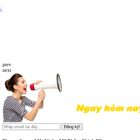
prev
next
Đăng ký!