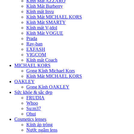
Kính Mát AZZARO
Kính Mát Burberry
Kính mát Invu
Kính Mát MICHAEL KORS
Kính Mát SMARTY
Kính mát V-idol
Kính Mát VOGUE
Prada
Ray-ban
EXFASH
VIGCOM
Kính mát Coach
MICHAEL KORS
Gọng Kính Michael Kors
Kính Mát MICHAEL KORS
OAKLEY
Gọng Kính OAKLEY
Sức khỏe & sắc đẹp
FRUDIA
Whoo
Su:m37
Ohui
Cosmetics lenses
Kính áp tròng
Nước ngâm lens