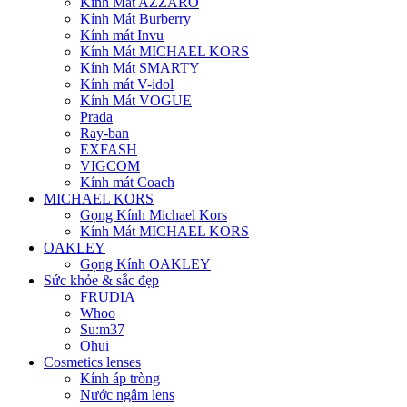
Kính Mát AZZARO
Kính Mát Burberry
Kính mát Invu
Kính Mát MICHAEL KORS
Kính Mát SMARTY
Kính mát V-idol
Kính Mát VOGUE
Prada
Ray-ban
EXFASH
VIGCOM
Kính mát Coach
MICHAEL KORS
Gọng Kính Michael Kors
Kính Mát MICHAEL KORS
OAKLEY
Gọng Kính OAKLEY
Sức khỏe & sắc đẹp
FRUDIA
Whoo
Su:m37
Ohui
Cosmetics lenses
Kính áp tròng
Nước ngâm lens