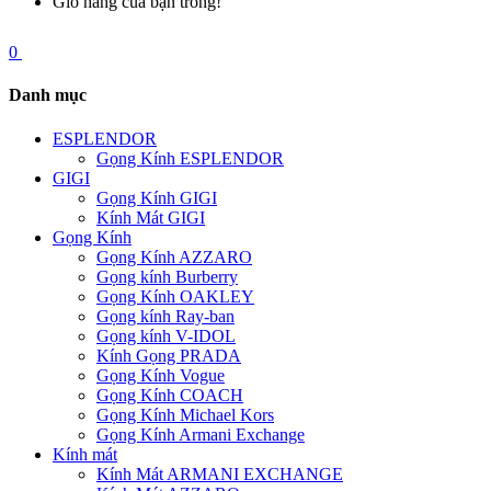
Giỏ hàng của bạn trống!
0
Danh mục
ESPLENDOR
Gọng Kính ESPLENDOR
GIGI
Gọng Kính GIGI
Kính Mát GIGI
Gọng Kính
Gọng Kính AZZARO
Gọng kính Burberry
Gọng Kính OAKLEY
Gọng kính Ray-ban
Gọng kính V-IDOL
Kính Gọng PRADA
Gọng Kính Vogue
Gọng Kính COACH
Gọng Kính Michael Kors
Gọng Kính Armani Exchange
Kính mát
Kính Mát ARMANI EXCHANGE