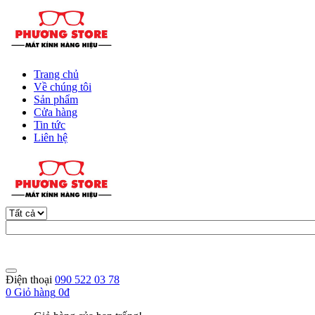
Trang chủ
Về chúng tôi
Sản phẩm
Cửa hàng
Tin tức
Liên hệ
Điện thoại
090 522 03 78
0
Giỏ hàng
0đ