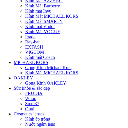
Kính Mát AZZARO
Kính Mát Burberry
Kính mát Invu
Kính Mát MICHAEL KORS
Kính Mát SMARTY
Kính mát V-idol
Kính Mát VOGUE
Prada
Ray-ban
EXFASH
VIGCOM
Kính mát Coach
MICHAEL KORS
Gọng Kính Michael Kors
Kính Mát MICHAEL KORS
OAKLEY
Gọng Kính OAKLEY
Sức khỏe & sắc đẹp
FRUDIA
Whoo
Su:m37
Ohui
Cosmetics lenses
Kính áp tròng
Nước ngâm lens