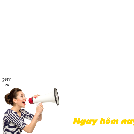
prev
next