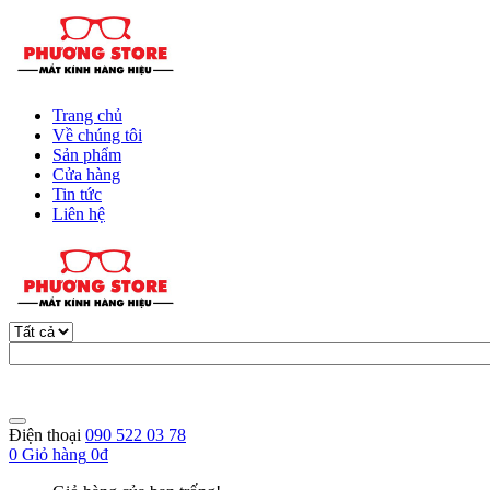
Trang chủ
Về chúng tôi
Sản phẩm
Cửa hàng
Tin tức
Liên hệ
Điện thoại
090 522 03 78
0
Giỏ hàng
0đ