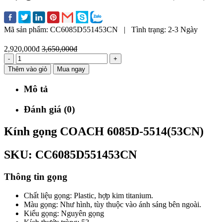
Mã sản phẩm:
CC6085D551453CN
|
Tình trạng:
2-3 Ngày
2,920,000đ
3,650,000đ
-
+
Thêm vào giỏ
Mua ngay
Mô tả
Đánh giá (0)
Kính gọng COACH 6085D-5514(53CN)
SKU: CC6085D551453CN
Thông tin gọng
Chất liệu gọng: Plastic, hợp kim titanium.
Màu gọng: Như hình, tùy thuộc vào ánh sáng bên ngoài.
Kiểu gọng: Nguyên gọng