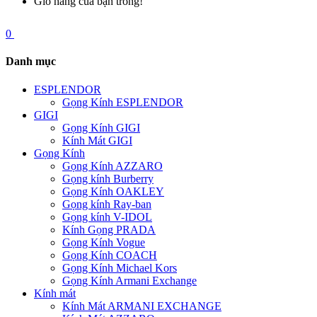
Giỏ hàng của bạn trống!
0
Danh mục
ESPLENDOR
Gọng Kính ESPLENDOR
GIGI
Gọng Kính GIGI
Kính Mát GIGI
Gọng Kính
Gọng Kính AZZARO
Gọng kính Burberry
Gọng Kính OAKLEY
Gọng kính Ray-ban
Gọng kính V-IDOL
Kính Gọng PRADA
Gọng Kính Vogue
Gọng Kính COACH
Gọng Kính Michael Kors
Gọng Kính Armani Exchange
Kính mát
Kính Mát ARMANI EXCHANGE