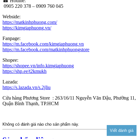
☎ Hotline:
0905 220 378 – 0909 760 045
Webside:
https://matkinhphuong.com/
https://kimgiaphuong.vn/
Fanpage:
https://m.facebook.com/kimgiaphuong.vn
https://m.facebook.com/matkinhphuongstore
Shopee:
https://shopee.vn/info.kimgiaphuong
https://shp.ee/t2kmukh
Lazada:
https://s.lazada.vn/s.2jIiu
Cửa hàng Phương Store : 263/16/11 Nguyễn Văn Đậu, Phường 11,
Quận Bình Thạnh, TP.HCM
Không có đánh giá nào cho sản phẩm này.