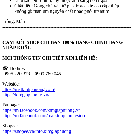
Màu sắc: Như hình, tùy thuộc ánh sáng bên ngoài.
Chất liệu: Gọng chủ yếu từ plastic acetate cao cấp; thép
không gỉ; titanium nguyên chất hoặc phối titanium
Tròng: Mẫu
--------------------------------------------------------------------------------------
----
CAM KẾT SHOP CHỈ BÁN 100% HÀNG CHÍNH HÃNG
NHẬP KHẨU
MỌI THÔNG TIN CHI TIẾT XIN LIÊN HỆ:
☎ Hotline:
0905 220 378 – 0909 760 045
Webside:
https://matkinhphuong.com/
https://kimgiaphuong.vn/
Fanpage:
https://m.facebook.com/kimgiaphuong.vn
https://m.facebook.com/matkinhphuongstore
Shopee:
https://shopee.vn/info.kimgiaphuong