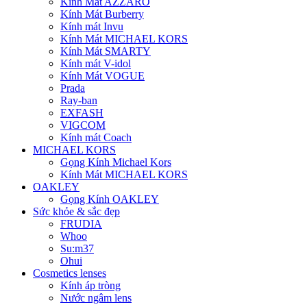
Kính Mát AZZARO
Kính Mát Burberry
Kính mát Invu
Kính Mát MICHAEL KORS
Kính Mát SMARTY
Kính mát V-idol
Kính Mát VOGUE
Prada
Ray-ban
EXFASH
VIGCOM
Kính mát Coach
MICHAEL KORS
Gọng Kính Michael Kors
Kính Mát MICHAEL KORS
OAKLEY
Gọng Kính OAKLEY
Sức khỏe & sắc đẹp
FRUDIA
Whoo
Su:m37
Ohui
Cosmetics lenses
Kính áp tròng
Nước ngâm lens