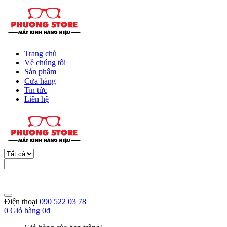
Trang chủ
Về chúng tôi
Sản phẩm
Cửa hàng
Tin tức
Liên hệ
Điện thoại
090 522 03 78
0
Giỏ hàng
0đ