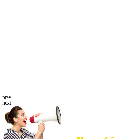
prev
next