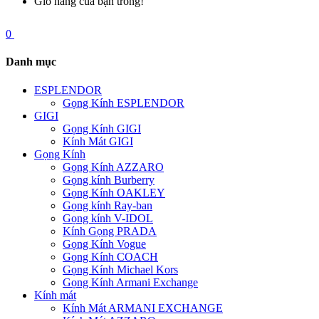
Giỏ hàng của bạn trống!
0
Danh mục
ESPLENDOR
Gọng Kính ESPLENDOR
GIGI
Gọng Kính GIGI
Kính Mát GIGI
Gọng Kính
Gọng Kính AZZARO
Gọng kính Burberry
Gọng Kính OAKLEY
Gọng kính Ray-ban
Gọng kính V-IDOL
Kính Gọng PRADA
Gọng Kính Vogue
Gọng Kính COACH
Gọng Kính Michael Kors
Gọng Kính Armani Exchange
Kính mát
Kính Mát ARMANI EXCHANGE