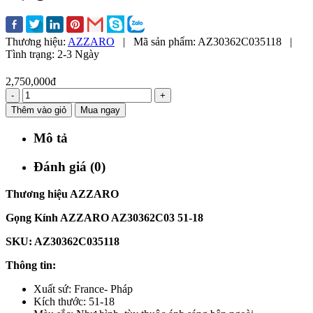
Thương hiệu:
AZZARO
|
Mã sản phẩm:
AZ30362C035118
|
Tình trạng:
2-3 Ngày
2,750,000đ
-
+
Thêm vào giỏ
Mua ngay
Mô tả
Đánh giá (0)
Thương hiệu AZZARO
Gọng Kính AZZARO AZ30362C03 51-18
SKU: AZ30362C035118
Thông tin:
Xuất sứ: France- Pháp
Kích thước: 51-18